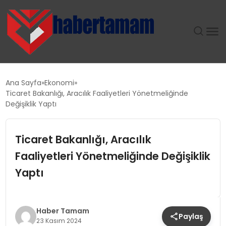
GÜNDEM
Ana Sayfa
Ekonomi
Ticaret Bakanlığı, Aracılık Faaliyetleri Yönetmeliğinde
TEKNOLOJI
Değişiklik Yaptı
SPOR
Ticaret Bakanlığı, Aracılık
Faaliyetleri Yönetmeliğinde Değişiklik
SAĞLIK
Yaptı
EKONOMI
MAGAZIN
Haber Tamam
Paylaş
23 Kasım 2024