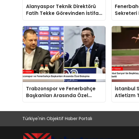
Alanyaspor Teknik Direktörü
Fenerbah
Fatih Tekke Görevinden İstifa
Sekreteri
Etti
Anlaşmala
Helal”
Trabzonspor ve Fenerbahçe
İstanbul 
Başkanları Arasında Özel
Atletizm 
Buluşma
Sporcu Tr
Kaybetti
Türkiye'nin Objektif Haber Portalı