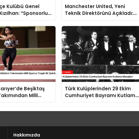
çe Kulübü Genel
Manchester United, Yeni
 Kızılhan: “Sponsorluk
Teknik Direktörünü Açıkladı:
rımız Yasal ve
Ruben Amorim
Sarıyer’de Beşiktaş
Türk Kulüplerinden 29 Ekim
Takımından Milli
Cumhuriyet Bayramı Kutlama
agik Bir Şekilde
Mesajları
Hakkımızda