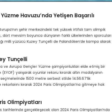
 Yüzme Havuzu’nda Yetişen Başarılı
upa’nın şehir merkezindeki tek yüksek irtifalı tam olimpik
is, dört mevsim boyunca dünyanın farklı ülkelerinden sporcuları
ğı milli yüzücü Kuzey Tunçelli de Palandöken’de kampa alarak
ey Tunçelli
Dünya ve Avrupa Gençler Yüzme şampiyonlukları elde etmiş bir
e (EYOF) yarışarak oyunlar rekoru kırarak altın madalyanın
 seçmelerinde 1500 metre serbest stilde 14.56.67’lik
e rekorlarını kırarak 2024 Paris Olimpiyatları’na gitmeye hak
is Olimpiyatları
 tarihlerinde gerçekleşecek olan 2024 Paris Olimpiyatları’nda