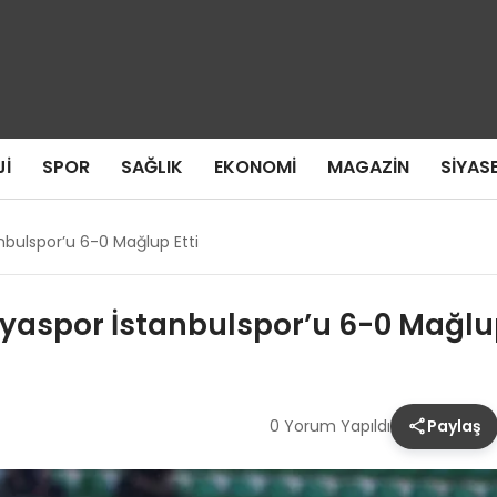
I
SPOR
SAĞLIK
EKONOMI
MAGAZIN
SIYAS
nbulspor’u 6-0 Mağlup Etti
nyaspor İstanbulspor’u 6-0 Mağlup
0 Yorum Yapıldı
Paylaş