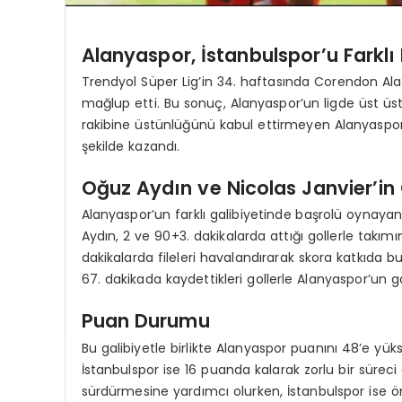
Alanyaspor, İstanbulspor’u Farklı
Trendyol Süper Lig’in 34. haftasında Corendon Alany
mağlup etti. Bu sonuç, Alanyaspor’un ligde üst üst
rakibine üstünlüğünü kabul ettirmeyen Alanyaspor, 
şekilde kazandı.
Oğuz Aydın ve Nicolas Janvier’in 
Alanyaspor’un farklı galibiyetinde başrolü oynayan
Aydın, 2 ve 90+3. dakikalarda attığı gollerle takımı
dakikalarda fileleri havalandırarak skora katkıda
67. dakikada kaydettikleri gollerle Alanyaspor’un ga
Puan Durumu
Bu galibiyetle birlikte Alanyaspor puanını 48’e yükse
İstanbulspor ise 16 puanda kalarak zorlu bir süreci ge
sürdürmesine yardımcı olurken, İstanbulspor ise