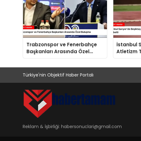
Trabzonspor ve Fenerbahçe
İstanbul 
Başkanları Arasında Özel
Atletizm 
Buluşma
Sporcu Tr
Kaybetti
Türkiye'nin Objektif Haber Portalı
Reklam & İşbirliği:
habersonuclari@gmail.com