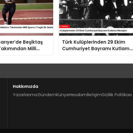
Sarıyer’de Beşiktaş
Türk Kulüplerinden 29 Ekim
Takımından Milli
Cumhuriyet Bayramı Kutlama
agik Bir Şekilde
Mesajları
Hakkımızda
Yazarlarımız
Gündem
Künye
Hesabım
İletişim
Gizlilik Politikası