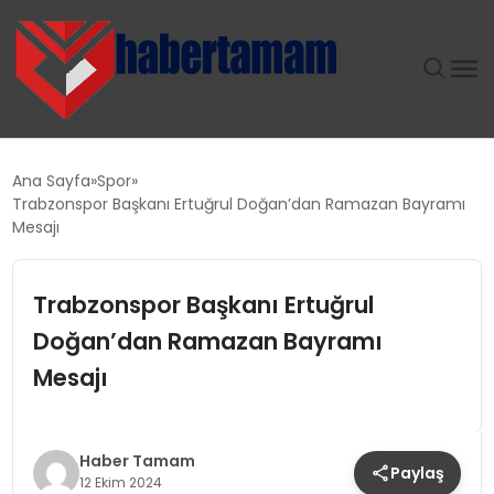
GÜNDEM
Ana Sayfa
Spor
Trabzonspor Başkanı Ertuğrul Doğan’dan Ramazan Bayramı
TEKNOLOJI
Mesajı
SPOR
Trabzonspor Başkanı Ertuğrul
Doğan’dan Ramazan Bayramı
SAĞLIK
Mesajı
EKONOMI
MAGAZIN
Haber Tamam
Paylaş
12 Ekim 2024