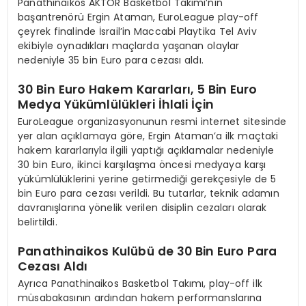
Panathinaikos AKTOR Basketbol Takımı’nın
başantrenörü Ergin Ataman, EuroLeague play-off
çeyrek finalinde İsrail’in Maccabi Playtika Tel Aviv
ekibiyle oynadıkları maçlarda yaşanan olaylar
nedeniyle 35 bin Euro para cezası aldı.
30 Bin Euro Hakem Kararları, 5 Bin Euro
Medya Yükümlülükleri İhlali İçin
EuroLeague organizasyonunun resmi internet sitesinde
yer alan açıklamaya göre, Ergin Ataman’a ilk maçtaki
hakem kararlarıyla ilgili yaptığı açıklamalar nedeniyle
30 bin Euro, ikinci karşılaşma öncesi medyaya karşı
yükümlülüklerini yerine getirmediği gerekçesiyle de 5
bin Euro para cezası verildi. Bu tutarlar, teknik adamın
davranışlarına yönelik verilen disiplin cezaları olarak
belirtildi.
Panathinaikos Kulübü de 30 Bin Euro Para
Cezası Aldı
Ayrıca Panathinaikos Basketbol Takımı, play-off ilk
müsabakasının ardından hakem performanslarına