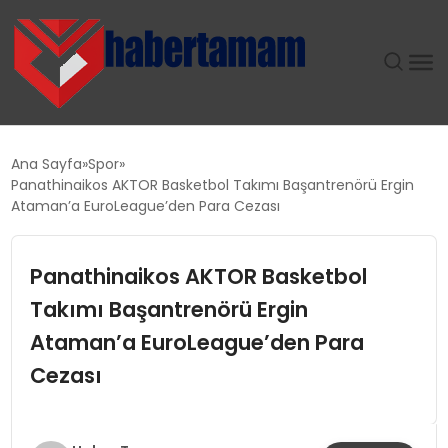
GÜNDEM
Ana Sayfa
Spor
Panathinaikos AKTOR Basketbol Takımı Başantrenörü Ergin
TEKNOLOJI
Ataman’a EuroLeague’den Para Cezası
SPOR
Panathinaikos AKTOR Basketbol
Takımı Başantrenörü Ergin
SAĞLIK
Ataman’a EuroLeague’den Para
EKONOMI
Cezası
MAGAZIN