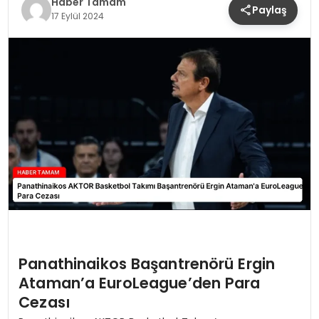
Haber Tamam
Paylaş
SIYASET
17 Eylül 2024
EĞITIM
YAŞAM
Panathinaikos Başantrenörü Ergin
Ataman’a EuroLeague’den Para
Cezası