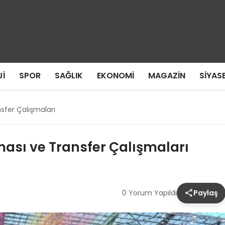
I
SPOR
SAĞLIK
EKONOMI
MAGAZIN
SIYAS
sfer Çalışmaları
ası ve Transfer Çalışmaları
0 Yorum Yapıldı
Paylaş