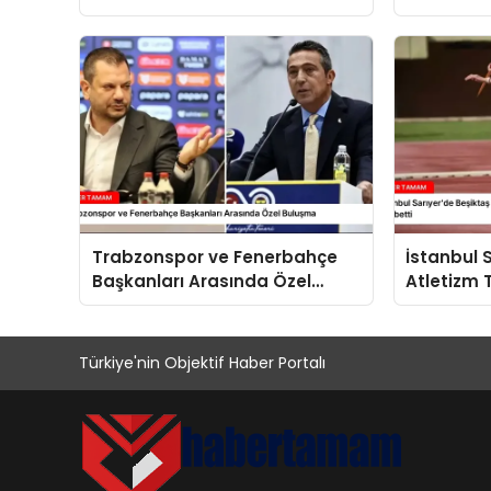
Etti
Anlaşmala
Helal”
Trabzonspor ve Fenerbahçe
İstanbul 
Başkanları Arasında Özel
Atletizm 
Buluşma
Sporcu Tr
Kaybetti
Türkiye'nin Objektif Haber Portalı