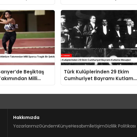
rımız Yasal ve
Ruben Amorim
Sarıyer’de Beşiktaş
Türk Kulüplerinden 29 Ekim
Takımından Milli
Cumhuriyet Bayramı Kutlama
agik Bir Şekilde
Mesajları
Hakkımızda
Yazarlarımız
Gündem
Künye
Hesabım
İletişim
Gizlilik Politikası