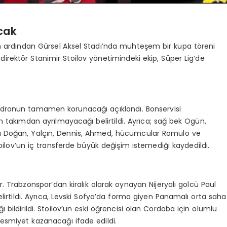
acak
ardından Gürsel Aksel Stadı’nda muhteşem bir kupa töreni
 direktör Stanimir Stoilov yönetimindeki ekip, Süper Lig’de
adronun tamamen korunacağı açıklandı. Bonservisi
 takımdan ayrılmayacağı belirtildi. Ayrıca; sağ bek Ogün,
arı Doğan, Yalçın, Dennis, Ahmed, hücumcular Romulo ve
oilov’un iç transferde büyük değişim istemediği kaydedildi.
. Trabzonspor’dan kiralık olarak oynayan Nijeryalı golcü Paul
irtildi. Ayrıca, Levski Sofya’da forma giyen Panamalı orta saha
bildirildi. Stoilov’un eski öğrencisi olan Cordoba için olumlu
resmiyet kazanacağı ifade edildi.