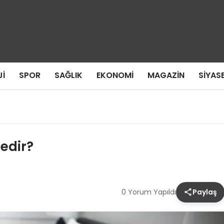
I
SPOR
SAĞLIK
EKONOMI
MAGAZIN
SIYAS
edir?
0 Yorum Yapıldı
Paylaş