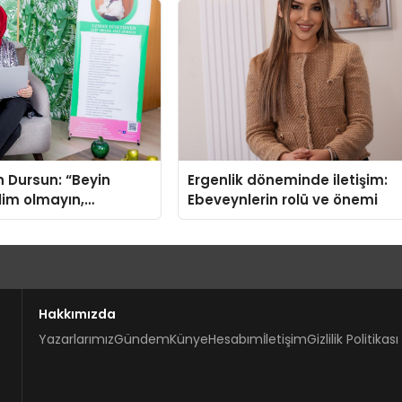
n Dursun: “Beyin
Ergenlik döneminde iletişim:
slim olmayın,
Ebeveynlerin rolü ve önemi
ve yaşam tarzınızı
!”
Hakkımızda
Yazarlarımız
Gündem
Künye
Hesabım
İletişim
Gizlilik Politikası