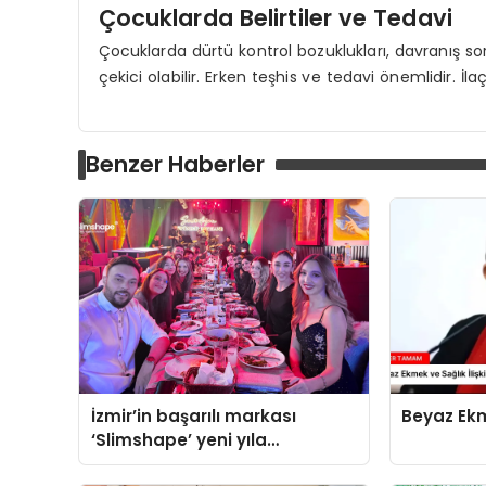
Çocuklarda Belirtiler ve Tedavi
Çocuklarda dürtü kontrol bozuklukları, davranış sor
çekici olabilir. Erken teşhis ve tedavi önemlidir. İlaç
Benzer Haberler
İzmir’in başarılı markası
Beyaz Ekme
‘Slimshape’ yeni yıla
müjdelerle girdi!