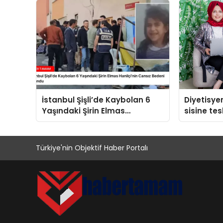
İstanbul Şişli’de Kaybolan 6
Diyetisye
Yaşındaki Şirin Elmas
sisine te
Hanilçi’nin Cansız Bedeni
beslenme 
Bulundu
değiştirin
Türkiye'nin Objektif Haber Portalı