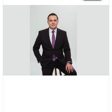
SIYASET
EĞITIM
YAŞAM