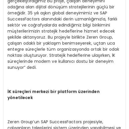
gerçekleştirdiğimiz bu proje, çalışan deneyimini
odağına alan dijital dönüşüm stratejilerinin güçlü bir
örneğidir. 35 yılı aşkın global deneyimimiz ve SAP
SuccessFactors alanındaki derin uzmanlığımızla, farklı
sektör ve coğrafyalarda edindiğimiz bilgi birikimini
müşterilerimizin stratejik hedeflerine hizmet edecek
şekilde aktarıyoruz. Bu projeyle birlikte Zeren Group,
çalışan odaklı bir yaklaşım benimseyerek, uçtan uca
entegre süreçlerle tüm organizasyonda ortak bir odak
noktası oluşturuyor. Stratejik hedeflerine ulaşırken, İK
süreçlerinde modern ve kullanıcı dostu bir deneyim
sunuyor” dedi.
İK süreçleri merkezi bir platform üzerinden
yönetilecek
Zeren Group’un SAP SuccessFactors projesiyle,
çalışanların taleplerini sistem üzerinden yapabilmesi ve