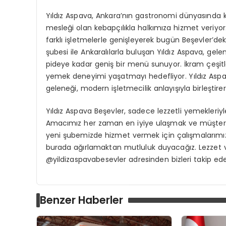
Yıldız Aspava, Ankara’nın gastronomi dünyasında 
mesleği olan kebapçılıkla halkımıza hizmet veriyor
farklı işletmelerle genişleyerek bugün Beşevler’dek
şubesi ile Ankaralılarla buluşan Yıldız Aspava, ge
pideye kadar geniş bir menü sunuyor. İkram çeşitle
yemek deneyimi yaşatmayı hedefliyor. Yıldız Aspav
geleneği, modern işletmecilik anlayışıyla birleştir
Yıldız Aspava Beşevler, sadece lezzetli yemekleriy
Amacımız her zaman en iyiye ulaşmak ve müşteri 
yeni şubemizde hizmet vermek için çalışmalarımı
burada ağırlamaktan mutluluk duyacağız. Lezzet v
@yildizaspavabesevler adresinden bizleri takip edebi
Benzer Haberler