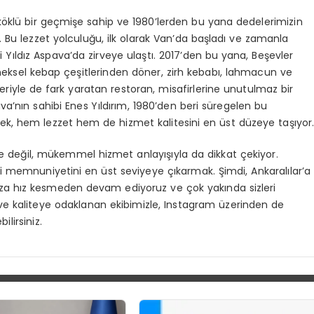
köklü bir geçmişe sahip ve 1980’lerden bu yana dedelerimizin
. Bu lezzet yolculuğu, ilk olarak Van’da başladı ve zamanla
i Yıldız Aspava’da zirveye ulaştı. 2017’den bu yana, Beşevler
leneksel kebap çeşitlerinden döner, zirh kebabı, lahmacun ve
riyle de fark yaratan restoran, misafirlerine unutulmaz bir
a’nın sahibi Enes Yıldırım, 1980’den beri süregelen bu
erek, hem lezzet hem de hizmet kalitesini en üst düzeye taşıyor
le değil, mükemmel hizmet anlayışıyla da dikkat çekiyor.
memnuniyetini en üst seviyeye çıkarmak. Şimdi, Ankaralılar’a
za hız kesmeden devam ediyoruz ve çok yakında sizleri
e kaliteye odaklanan ekibimizle, Instagram üzerinden de
lirsiniz.