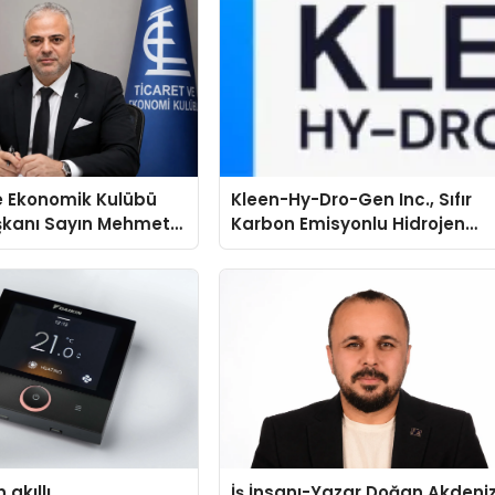
e Ekonomik Kulübü
Kleen-Hy-Dro-Gen Inc., Sıfır
şkanı Sayın Mehmet
Karbon Emisyonlu Hidrojen
konomiye dair yaptığı
Isıtma Teknolojisinde ISO ve
a şunları kaydetti:
TSSA Düzenleyici Onaylarını
Aldı
 akıllı
İş İnsanı-Yazar Doğan Akdeniz