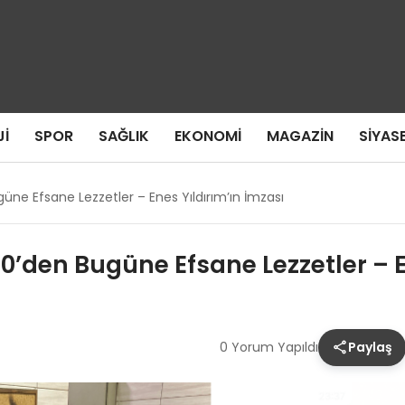
I
SPOR
SAĞLIK
EKONOMI
MAGAZIN
SIYAS
güne Efsane Lezzetler – Enes Yıldırım’ın İmzası
80’den Bugüne Efsane Lezzetler – E
0 Yorum Yapıldı
Paylaş