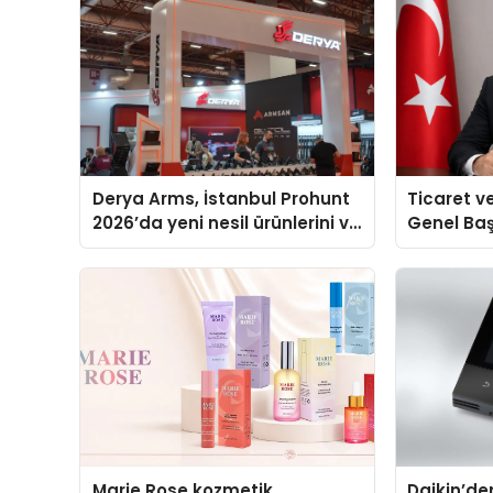
Derya Arms, İstanbul Prohunt
Ticaret v
2026’da yeni nesil ürünlerini ve
Genel Ba
global marka vizyonunu
Ulutaş, e
sergiledi
açıklamad
Marie Rose kozmetik
Daikin’den