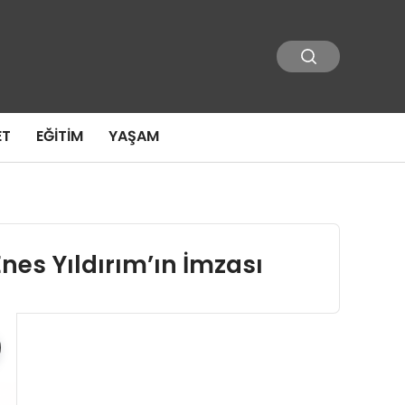
ET
EĞITIM
YAŞAM
nes Yıldırım’ın İmzası