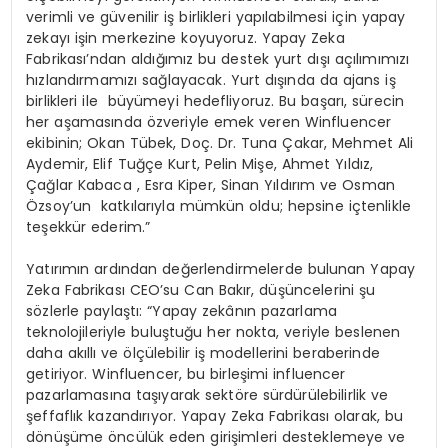
verimli ve güvenilir iş birlikleri yapılabilmesi için yapay
zekayı işin merkezine koyuyoruz. Yapay Zeka
Fabrikası’ndan aldığımız bu destek yurt dışı açılımımızı
hızlandırmamızı sağlayacak. Yurt dışında da ajans iş
birlikleri ile büyümeyi hedefliyoruz. Bu başarı, sürecin
her aşamasında özveriyle emek veren Winfluencer
ekibinin; Okan Tübek, Doç. Dr. Tuna Çakar, Mehmet Ali
Aydemir, Elif Tuğçe Kurt, Pelin Mişe, Ahmet Yıldız,
Çağlar Kabaca , Esra Kiper, Sinan Yıldırım ve Osman
Özsoy’un katkılarıyla mümkün oldu; hepsine içtenlikle
teşekkür ederim.”
Yatırımın ardından değerlendirmelerde bulunan Yapay
Zeka Fabrikası CEO’su Can Bakır, düşüncelerini şu
sözlerle paylaştı: “Yapay zekânın pazarlama
teknolojileriyle buluştuğu her nokta, veriyle beslenen
daha akıllı ve ölçülebilir iş modellerini beraberinde
getiriyor. Winfluencer, bu birleşimi influencer
pazarlamasına taşıyarak sektöre sürdürülebilirlik ve
şeffaflık kazandırıyor. Yapay Zeka Fabrikası olarak, bu
dönüşüme öncülük eden girişimleri desteklemeye ve