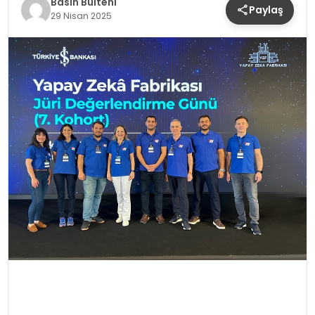
Basın Bülteni
Paylaş
SIYASET
29 Nisan 2025
EĞITIM
YAŞAM