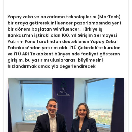
Yapay zeka ve pazarlama teknolojilerini (MarTech)
bir araya getirerek influencer pazarlamasında yeni
bir d
ö
nem baş
latan Winfluencer, T
ürkiye İş
Bankası’nın iştiraki olan 100. Yı
l Giri
şim Sermayesi
Yatırım Fonu tarafından desteklenen Yapay Zeka
Fabrikası’ndan yatırı
m ald
ı. İTÜ Çekirdek
’
te kurulan
ve İTÜ ARI Teknokent bünyesinde faaliyet g
ö
steren
girişim, bu yatırımı uluslararası büyümesini
hızlandırmak amacıyla değerlendirecek.