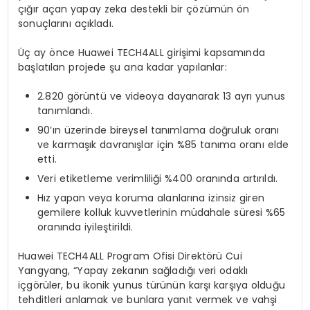
çığır açan yapay zeka destekli bir çözümün ön
sonuçlarını açıkladı.
Üç ay önce Huawei TECH4ALL girişimi kapsamında
başlatılan projede şu ana kadar yapılanlar:
2.820 görüntü ve videoya dayanarak 13 ayrı yunus
tanımlandı.
90’ın üzerinde bireysel tanımlama doğruluk oranı
ve karmaşık davranışlar için %85 tanıma oranı elde
etti.
Veri etiketleme verimliliği %400 oranında artırıldı.
Hız yapan veya koruma alanlarına izinsiz giren
gemilere kolluk kuvvetlerinin müdahale süresi %65
oranında iyileştirildi.
Huawei TECH4ALL Program Ofisi Direktörü Cui
Yangyang, “Yapay zekanın sağladığı veri odaklı
içgörüler, bu ikonik yunus türünün karşı karşıya olduğu
tehditleri anlamak ve bunlara yanıt vermek ve vahşi