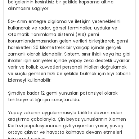
bölgelerinin kesintisiz bir şekilde kapsama altına
alınmasını sağlıyor.
5G-A’nın entegre algılama ve iletişim yeteneklerini
kullanarak ve radar, görsel terminaller, uydular ve
Otomatik Tanımlama Sistemi (AIS) gemi
konumlandırmasından gelen verileri birleştirerek, gemi
hareketleri 20 kilometrelik bir yarıçap içinde gerçek
zamanlı olarak izlenebilir. Sistem, sınır ihlali veya hız gibi
ihlaller için saniyeler içinde yapay zeka destekli uyarılar
verir ve kolluk kuvvetleri personeli ihlalleri doğrulamak
ve suçlu gemileri hızlı bir şekilde bulmak için kıyı tabanlı
izlemeyi kullanabilir.
Şimdiye kadar 12 gemi yunusları potansiyel olarak
tehlikeye attığı için soruşturuldu.
Yapay zekanın uygulanmasıyla birlikte devam eden
araştırma çabalarıyla, Çin beyaz yunuslarının Xiamen
Körfezi popülasyonunun gizli yaşamları yavaş yavaş
ortaya çıkıyor ve hayatta kalmaya devam etmeleri
için umut veriyor.