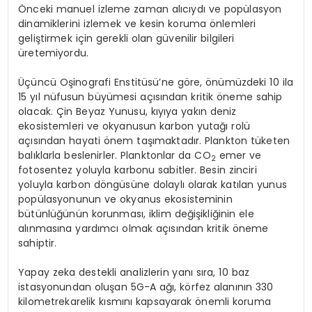
Önceki manuel izleme zaman alıcıydı ve popülasyon
dinamiklerini izlemek ve kesin koruma önlemleri
geliştirmek için gerekli olan güvenilir bilgileri
üretemiyordu.
Üçüncü Oşinografi Enstitüsü’ne göre, önümüzdeki 10 ila
15 yıl nüfusun büyümesi açısından kritik öneme sahip
olacak. Çin Beyaz Yunusu, kıyıya yakın deniz
ekosistemleri ve okyanusun karbon yutağı rolü
açısından hayati önem taşımaktadır. Plankton tüketen
balıklarla beslenirler. Planktonlar da CO
emer ve
2
fotosentez yoluyla karbonu sabitler. Besin zinciri
yoluyla karbon döngüsüne dolaylı olarak katılan yunus
popülasyonunun ve okyanus ekosisteminin
bütünlüğünün korunması, iklim değişikliğinin ele
alınmasına yardımcı olmak açısından kritik öneme
sahiptir.
Yapay zeka destekli analizlerin yanı sıra, 10 baz
istasyonundan oluşan 5G-A ağı, körfez alanının 330
kilometrekarelik kısmını kapsayarak önemli koruma