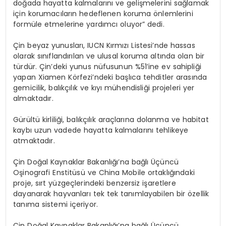
doğada hayatta kalmalarını ve gelişmelerini sağlamak
için korumacıların hedeflenen koruma önlemlerini
formüle etmelerine yardımcı oluyor” dedi.
Çin beyaz yunusları, IUCN Kırmızı Listesi’nde hassas
olarak sınıflandırılan ve ulusal koruma altında olan bir
türdür. Çin’deki yunus nüfusunun %51’ine ev sahipliği
yapan Xiamen Körfezi’ndeki başlıca tehditler arasında
gemicilik, balıkçılık ve kıyı mühendisliği projeleri yer
almaktadır.
Gürültü kirliliği, balıkçılık araçlarına dolanma ve habitat
kaybı uzun vadede hayatta kalmalarını tehlikeye
atmaktadır.
Çin Doğal Kaynaklar Bakanlığı’na bağlı Üçüncü
Oşinografi Enstitüsü ve China Mobile ortaklığındaki
proje, sırt yüzgeçlerindeki benzersiz işaretlere
dayanarak hayvanları tek tek tanımlayabilen bir özellik
tanıma sistemi içeriyor.
Çin Doğal Kaynaklar Bakanlığı’na bağlı Üçüncü