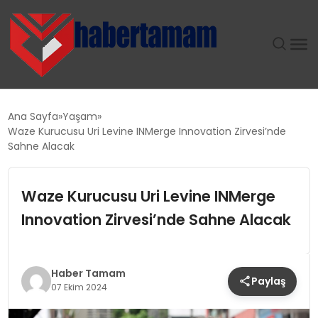
GÜNDEM
Ana Sayfa
Yaşam
Waze Kurucusu Uri Levine INMerge Innovation Zirvesi’nde
TEKNOLOJI
Sahne Alacak
SPOR
Waze Kurucusu Uri Levine INMerge
Innovation Zirvesi’nde Sahne Alacak
SAĞLIK
EKONOMI
Haber Tamam
Paylaş
07 Ekim 2024
MAGAZIN