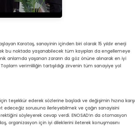
şlayan Karataş, sanayinin içinden biri olarak 15 yıldır enerji
yerek bu noktada yaşanabilecek tüm kayıpları da engellemeye
nomik anlamda yaşanan zararın da göz önüne alınarak en iyi
 Toplam verimliliğin tartışıldığı zirvenin tüm sanayiye yol
k için teşekkür ederek sözlerine başladı ve değişimin hızına karşı
et edeceğiz sorusuna ilerleyebilmek ve çağın sanayisini
rektiğini söyleyerek cevap verdi. ENOSAD’ın da otomasyon
 organizasyon için iyi dileklerini ileterek konuşmasını