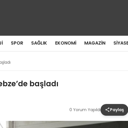
I
SPOR
SAĞLIK
EKONOMI
MAGAZIN
SIYAS
aşladı
Gebze’de başladı
0 Yorum Yapıldı
Paylaş