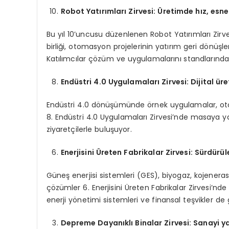
Robot Yatırımları
Z
irvesi:
Ü
retimde hız, esnek
Bu yıl 10’uncusu düzenlenen Robot Yatırımları Zirv
birliği, otomasyon projelerinin yatırım geri dönüşleri
Katılımcılar çözüm ve uygulamalarını standlarında s
Endüstri 4.0 Uygulamaları
Z
irvesi
: D
ijital ür
Endüstri 4.0 dönüşümünde örnek uygulamalar, otomasy
8. Endüstri 4.0 Uygulamaları Zirvesi’nde masaya ya
ziyaretçilerle buluşuyor.
Enerjisini Üreten Fabrikalar
Z
irvesi: Sürdürüle
Güneş enerjisi sistemleri (GES), biyogaz, kojeneras
çözümler 6. Enerjisini Üreten Fabrikalar Zirvesi’nde
enerji yönetimi sistemleri ve finansal teşvikler d
Depreme Dayanıklı Binalar
Z
irvesi: Sanayi y