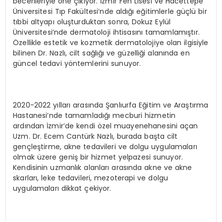
becerileriyle öne çıkıyor. İzmir Fen Lisesi ve Hacettepe
Üniversitesi Tıp Fakültesi’nde aldığı eğitimlerle güçlü bir
tıbbi altyapı oluşturduktan sonra, Dokuz Eylül
Üniversitesi’nde dermatoloji ihtisasını tamamlamıştır.
Özellikle estetik ve kozmetik dermatolojiye olan ilgisiyle
bilinen Dr. Nazlı, cilt sağlığı ve güzelliği alanında en
güncel tedavi yöntemlerini sunuyor.
2020-2022 yılları arasında Şanlıurfa Eğitim ve Araştırma
Hastanesi’nde tamamladığı mecburi hizmetin
ardından İzmir’de kendi özel muayenehanesini açan
Uzm. Dr. Ecem Cantürk Nazlı, burada başta cilt
gençleştirme, akne tedavileri ve dolgu uygulamaları
olmak üzere geniş bir hizmet yelpazesi sunuyor.
Kendisinin uzmanlık alanları arasında akne ve akne
skarları, leke tedavileri, mezoterapi ve dolgu
uygulamaları dikkat çekiyor.