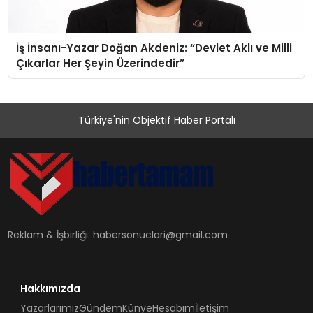
İş İnsanı-Yazar Doğan Akdeniz: “Devlet Aklı ve Milli
Çıkarlar Her Şeyin Üzerindedir”
Türkiye'nin Objektif Haber Portalı
Reklam & İşbirliği:
habersonuclari@gmail.com
Hakkımızda
Yazarlarımız
Gündem
Künye
Hesabım
İletişim