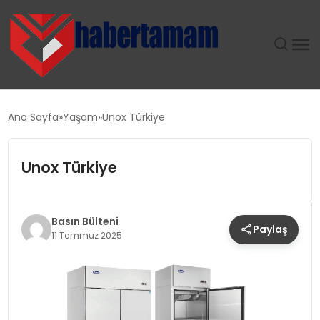
GÜNDEM
Ana Sayfa
Yaşam
Unox Türkiye
TEKNOLOJI
Unox Türkiye
SPOR
SAĞLIK
Basın Bülteni
Paylaş
11 Temmuz 2025
EKONOMI
MAGAZIN