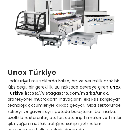
SIYASET
EĞITIM
YAŞAM
Unox Türkiye
Endüstriyel mutfaklarda kalite, hız ve verimlilik artık bir
lüks değil, bir gereklilik. Bu noktada devreye giren
Unox
Türkiye
https://vistagastro.com/marka/unox
,
profesyonel mutfakların ihtiyaçlarını eksiksiz karşılayan
teknolojik çözümleriyle dikkat çekiyor. Gıda sektöründe
kaliteyi ve güveni aynı potada buluşturan bu marka,
özellikle restoranlar, oteller, catering firmaları ve fırınlar
gibi yoğun mutfak trafiğine sahip işletmelerin
vazgeçilmezi haline gelmiş durumda.