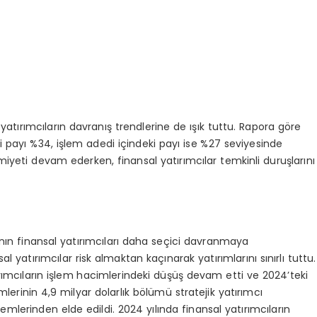
yatırımcıların davranış trendlerine de ışık tuttu. Rapora göre
i payı %34, işlem adedi içindeki payı ise %27 seviyesinde
imiyeti devam ederken, finansal yatırımcılar temkinli duruşlarını
rının finansal yatırımcıları daha seçici davranmaya
 yatırımcılar risk almaktan kaçınarak yatırımlarını sınırlı tuttu.
rımcıların işlem hacimlerindeki düşüş devam etti ve 2024’teki
emlerinin 4,9 milyar dolarlık bölümü stratejik yatırımcı
şlemlerinden elde edildi. 2024 yılında finansal yatırımcıların