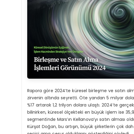
Rapora göre 2024’te küresel birleşme ve satın alma
zirvenin altında seyretti. Öte yandan 5 milyar dola
%17 artarak 1,2 trilyon dolara ulaştı. 2024’te gerç
bilinirken, küresel ölçekteki en büyük işlem ise 35
segmentinde Mars’ın Kellanova’yı satın alması old
Kürşat Doğan, bu artışın, büyük şirketlerin çok dah
seçici ama cesur olduklarını gösterdiğini söyledi.