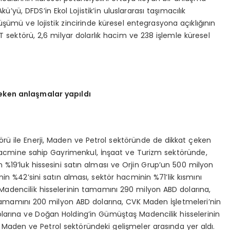
yü, DFDS’in Ekol Lojistik’in uluslararası taşımacılık
şümü ve lojistik zincirinde küresel entegrasyona açıklığının
T sektörü, 2,6 milyar dolarlık hacim ve 238 işlemle küresel
çeken anlaşmalar yapıldı
örü ile Enerji, Maden ve Petrol sektöründe de dikkat çeken
em hacmine sahip Gayrimenkul, İnşaat ve Turizm sektöründe,
n %19’luk hissesini satın alması ve Orjin Grup’un 500 milyon
nin %42’sini satın alması, sektör hacminin %71’lik kısmını
al Madencilik hisselerinin tamamını 290 milyon ABD dolarına,
n tamamını 200 milyon ABD dolarına, CVK Maden İşletmeleri’nin
dolarına ve Doğan Holding’in Gümüştaş Madencilik hisselerinin
, Maden ve Petrol sektöründeki gelişmeler arasında yer aldı.