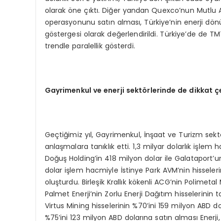
olarak öne çıktı. Diğer yandan Quexco’nun Mutlu Akü’
operasyonunu satın alması, Türkiye’nin enerji dönü
göstergesi olarak değerlendirildi. Türkiye’de de TM
trendle paralellik gösterdi.
Gayrimenkul ve enerji sektörlerinde de dikkat 
Geçtiğimiz yıl, Gayrimenkul, İnşaat ve Turizm sekt
anlaşmalara tanıklık etti. 1,3 milyar dolarlık işl
Doğuş Holding’in 418 milyon dolar ile Galataport’u
dolar işlem hacmiyle İstinye Park AVM’nin hisseleri
oluşturdu. Birleşik Krallık kökenli ACG’nin Polimet
Palmet Enerji’nin Zorlu Enerji Dağıtım hisselerini
Virtus Mining hisselerinin %70’ini 159 milyon ABD 
%75’ini 123 milyon ABD dolarına satın alması Enerji