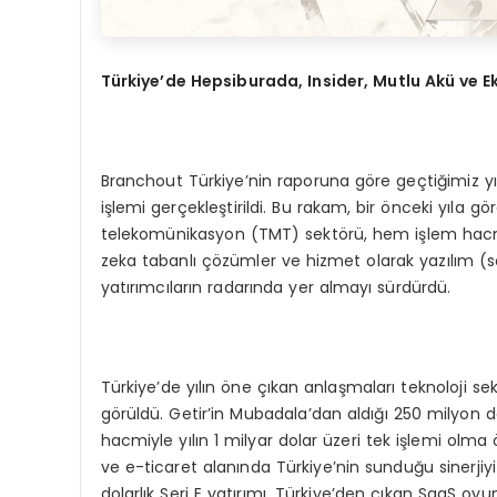
Türkiye’de Hepsiburada, Insider, Mutlu Akü ve Eko
Branchout Türkiye’nin raporuna göre geçtiğimiz yı
işlemi gerçekleştirildi. Bu rakam, bir önceki yıla gö
telekomünikasyon (TMT) sektörü, hem işlem hacmi 
zeka tabanlı çözümler ve hizmet olarak yazılım (sof
yatırımcıların radarında yer almayı sürdürdü.
Türkiye’de yılın öne çıkan anlaşmaları teknoloji sek
görüldü. Getir’in Mubadala’dan aldığı 250 milyon dola
hacmiyle yılın 1 milyar dolar üzeri tek işlemi olma
ve e-ticaret alanında Türkiye’nin sunduğu sinerjiyi
dolarlık Seri E yatırımı, Türkiye’den çıkan SaaS oy