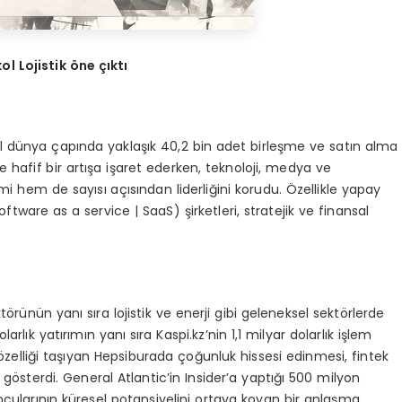
l Lojistik öne çıktı
l dünya çapında yaklaşık 40,2 bin adet birleşme ve satın alma
re hafif bir artışa işaret ederken, teknoloji, medya ve
hem de sayısı açısından liderliğini korudu. Özellikle yapay
tware as a service | SaaS) şirketleri, stratejik ve finansal
törünün yanı sıra lojistik ve enerji gibi geleneksel sektörlerde
rlık yatırımın yanı sıra Kaspi.kz’nin 1,1 milyar dolarlık işlem
 özelliği taşıyan Hepsiburada çoğunluk hissesi edinmesi, fintek
 gösterdi. General Atlantic’in Insider’a yaptığı 500 milyon
uncularının küresel potansiyelini ortaya koyan bir anlaşma