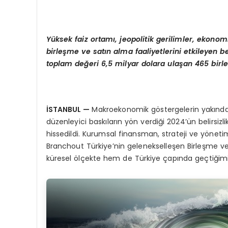
Yüksek faiz ortamı, jeopolitik gerilimler, ekono
birleşme ve satın alma faaliyetlerini etkileyen b
toplam değeri 6,5 milyar dolara ulaşan 465 bir
İSTANBUL —
Makroekonomik göstergelerin yakından t
düzenleyici baskıların yön verdiği 2024’ün belirsizl
hissedildi. Kurumsal finansman, strateji ve yönet
Branchout Türkiye’nin gelenekselleşen Birleşme
küresel ölçekte hem de Türkiye çapında geçtiğimiz