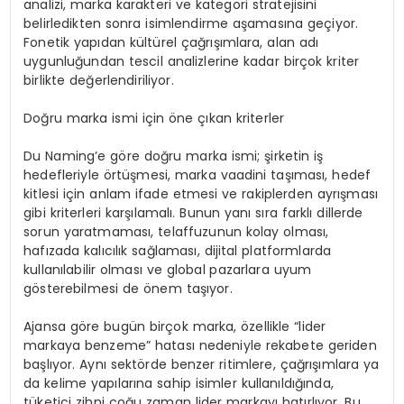
analizi, marka karakteri ve kategori stratejisini
belirledikten sonra isimlendirme aşamasına geçiyor.
Fonetik yapıdan kültürel çağrışımlara, alan adı
uygunluğundan tescil analizlerine kadar birçok kriter
birlikte değerlendiriliyor.
Doğru marka ismi için öne çıkan kriterler
Du Naming’e göre doğru marka ismi; şirketin iş
hedefleriyle örtüşmesi, marka vaadini taşıması, hedef
kitlesi için anlam ifade etmesi ve rakiplerden ayrışması
gibi kriterleri karşılamalı. Bunun yanı sıra farklı dillerde
sorun yaratmaması, telaffuzunun kolay olması,
hafızada kalıcılık sağlaması, dijital platformlarda
kullanılabilir olması ve global pazarlara uyum
gösterebilmesi de önem taşıyor.
Ajansa göre bugün birçok marka, özellikle “lider
markaya benzeme” hatası nedeniyle rekabete geriden
başlıyor. Aynı sektörde benzer ritimlere, çağrışımlara ya
da kelime yapılarına sahip isimler kullanıldığında,
tüketici zihni çoğu zaman lider markayı hatırlıyor. Bu