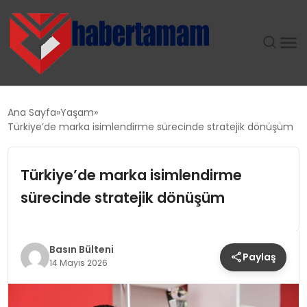
GÜNDEM
Ana Sayfa
Yaşam
Türkiye’de marka isimlendirme sürecinde stratejik dönüşüm
TEKNOLOJI
Türkiye’de marka isimlendirme
SPOR
sürecinde stratejik dönüşüm
SAĞLIK
EKONOMI
Basın Bülteni
Paylaş
14 Mayıs 2026
MAGAZIN