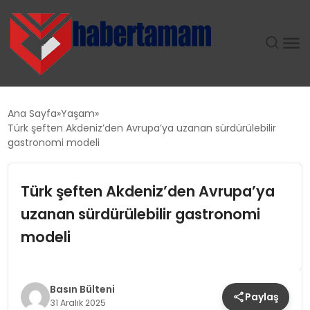
GÜNDEM
Ana Sayfa
Yaşam
Türk şeften Akdeniz’den Avrupa’ya uzanan sürdürülebilir
TEKNOLOJI
gastronomi modeli
SPOR
Türk şeften Akdeniz’den Avrupa’ya
uzanan sürdürülebilir gastronomi
SAĞLIK
modeli
EKONOMI
MAGAZIN
Basın Bülteni
Paylaş
31 Aralık 2025