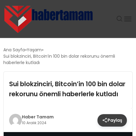
GÜNDEM
Ana Sayfa
Yaşam
Sui blokzinciri, Bitcoin’in 100 bin dolar rekorunu önemli
TEKNOLOJI
haberlerle kutladı
SPOR
Sui blokzinciri, Bitcoin’in 100 bin dolar
rekorunu önemli haberlerle kutladı
SAĞLIK
EKONOMI
Haber Tamam
Paylaş
10 Aralık 2024
MAGAZIN