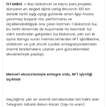
İSTANBUL
—
Bazı blokzinciri ve kripto para projeleri,
dünyanın en değerli dijital varlığı Bitcoin’in 100 bin
dolarlık tarihi eşiği aştığı günlerde artan ilgiyi fırsata
çevirmeyi başardı. Hızı, performansı ve
ölçeklenebilirliğiyle öne çıkan Katman-1 blokzinciri Sui,
bu tarihi dönemde de büyümede hız kesmedi. Sui
Vakfı tarafından geliştirilen Sui blokzinciri, yılın son iki
ayına damga vuran memecoin’lerden NFT işbirliklerine,
stabilcoin ve çok zincirli cüzdan entegrasyonlarından
önemli listelemelere uzanan yeni güncellemeleri
ekosistemiyle paylaştı.
MemeFi ekosistemiyle entegre oldu, NFT işbirliği
açıkladı
Geçtiğimiz yılın en önemli temalarından biri halini alan
Telegram tabanlı dokun-kazan (tap-to-earn)