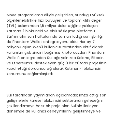
Move programlama diliyle geliştirilen, sunduğu yüksek
ölçeklenebilirlikle hızlı büyüyen ve toplam kilitli değer
(TVL) bakımından 1,5 milyar dolar eşiğine yaklaşan
Katman-1 blokzinciri ve akıllı sözleşme platformu
Sui’nin yılın son haftalarında tamamladığı son işbirliği
de Phantom Wallet entegrasyonu oldu. Her ay 7
milyonu aşkın Web3 kullanıcısı tarafından aktif olarak
kullanılan çok zincirli bağımsız kripto cüzdanı Phantom
Wallet’ı entegre eden Sui ağı; yalnızca Solana, Bitcoin
ve Ethereum’u destekleyen güçlü bir cüzdan projesinin
kabul ettiği dördüncü ağ olarak Katman-1 blokzinciri
konumunu sağlamlaştırdı.
Sui tarafından yayımlanan açıklamada; imza attığı son
gelişmelerle küresel blokzinciri sektörünün geleceğini
şekillendirmeye hazır bir proje olan Sui’nin ilerleyen
dönemde de kullanıcı deneyimlerini geliştirmeye ve