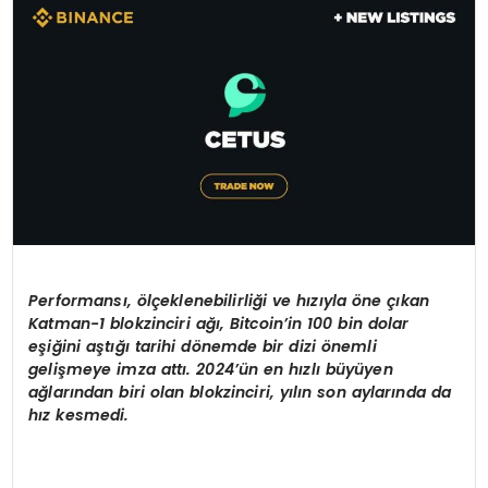
SIYASET
EĞITIM
YAŞAM
Performansı,
ö
lçeklenebilirliği ve hızıyla
ö
ne çıkan
Katman-1 blokzinciri ağı
, Bitcoin
’
in 100 bin dolar
eşiğini aştığı tarihi d
ö
nemde bir dizi
ö
nemli
gelişmeye imza attı
. 2024
’ü
n en h
ızlı büyüyen
ağlarından biri olan blokzinciri, yılın son aylarında da
hız kesmedi.