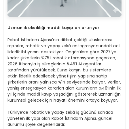
Uzmanlık eksikliği maddi k
ay
ıpları artırıyor
Robot İstihdam Ajansı’nın dikkat çektiği uluslararası
raporlar, robotik ve yapay zekâ entegrasyonundaki acil
liderlik ihtiyacını destekliyor. Öngörülere göre 2027’ye
kadar şirketlerin %75’i robotik otomasyona geçerken,
2026 itibarıyla iş süreçlerinin %45’i AI agent’lar
tarafından yürütülecek. Buna karşın, bu sistemlere
etkin liderlik edebilecek yönetişim yapısına sahip
şirketlerin oranı yalnızca %14 seviyesinde kalıyor. Veriler,
yanlış entegrasyon kararları alan kurumların %48’inin ilk
yıl içinde maddi kayıp yaşadığını göstererek uzmanlığın
kurumsal gelecek için hayati önemini ortaya koyuyor.
Türkiye’de robotik ve yapay zekâ iş gücünü sahada
yöneten ilk yapı olan Robot İstihdam Ajansı, güncel
durumu şöyle değerlendirdi: