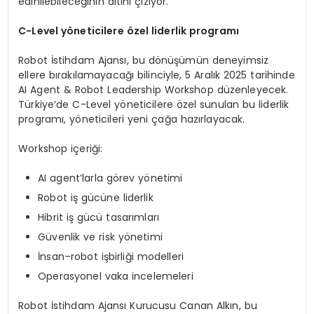
edinilebileceğinin altını çiziyor.
C
-Level
y
ö
neticilere
ö
zel liderlik programı
Robot İstihdam Ajansı, bu dönüşümün deneyimsiz
ellere bırakılamayacağı bilinciyle, 5 Aralık 2025 tarihinde
AI Agent & Robot Leadership Workshop düzenleyecek.
Türkiye’de C-Level yöneticilere özel sunulan bu liderlik
programı, yöneticileri yeni çağa hazırlayacak.
Workshop içeriği:
AI agent’larla görev yönetimi
Robot iş gücüne liderlik
Hibrit iş gücü tasarımları
Güvenlik ve risk yönetimi
İnsan–robot işbirliği modelleri
Operasyonel vaka incelemeleri
Robot İstihdam Ajansı Kurucusu Canan Alkın, bu