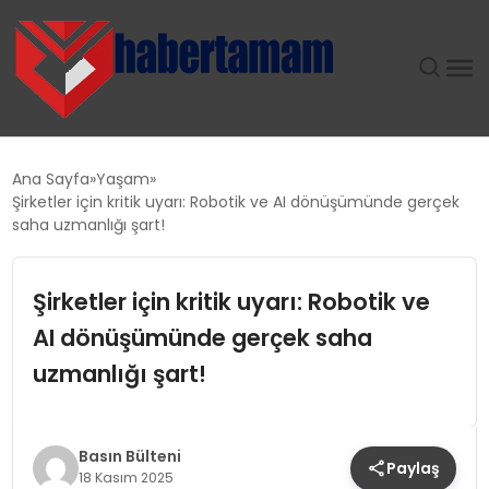
GÜNDEM
Ana Sayfa
Yaşam
Şirketler için kritik uyarı: Robotik ve AI dönüşümünde gerçek
TEKNOLOJI
saha uzmanlığı şart!
SPOR
Şirketler için kritik uyarı: Robotik ve
AI dönüşümünde gerçek saha
SAĞLIK
uzmanlığı şart!
EKONOMI
MAGAZIN
Basın Bülteni
Paylaş
18 Kasım 2025