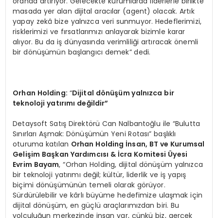
oranda artırıyor. Gelecekte kurumlarda liderlerle birlikte
masada yer alan dijital aracılar (agent) olacak. Artık
yapay zekâ bize yalnızca veri sunmuyor. Hedeflerimizi,
risklerimizi ve fırsatlarımızı anlayarak bizimle karar
alıyor. Bu da iş dünyasında verimliliği artıracak önemli
bir dönüşümün başlangıcı demek” dedi.
Orhan Holding:
“
Dijital d
ö
nüşüm yalnızca bir
teknoloji yatırımı değildir”
Detaysoft Satış Direktörü Can Nalbantoğlu ile “Bulutta
Sınırları Aşmak: Dönüşümün Yeni Rotası” başlıklı
oturuma katılan
Orhan Holding İnsan, BT ve Kurumsal
Geliş
im Ba
şkan Yardımcısı & İcra Komitesi
Ü
yesi
Evrim Bayam
, “Orhan Holding, dijital dönüşüm yalnızca
bir teknoloji yatırımı değil; kültür, liderlik ve iş yapış
biçimi dönüşümünün temeli olarak görüyor.
Sürdürülebilir ve kârlı büyüme hedefimize ulaşmak için
dijital dönüşüm, en güçlü araçlarımızdan biri. Bu
yolculuğun merkezinde insan var, çünkü biz, gerçek