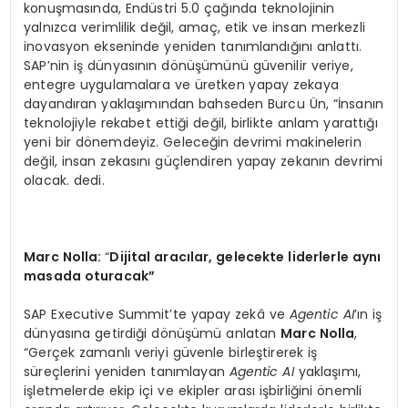
konuşmasında, Endüstri 5.0 çağında teknolojinin
yalnızca verimlilik değil, amaç, etik ve insan merkezli
inovasyon ekseninde yeniden tanımlandığını anlattı.
SAP’nin iş dünyasının dönüşümünü güvenilir veriye,
entegre uygulamalara ve üretken yapay zekaya
dayandıran yaklaşımından bahseden Burcu Ün, “İnsanın
teknolojiyle rekabet ettiği değil, birlikte anlam yarattığı
yeni bir dönemdeyiz. Geleceğin devrimi makinelerin
değil, insan zekasını güçlendiren yapay zekanın devrimi
olacak. dedi.
Marc Nolla:
“
Dijital aracılar, gelecekte liderlerle aynı
masada oturacak”
SAP Executive Summit’te yapay zekâ ve
Agentic AI
’ın iş
dünyasına getirdiği dönüşümü anlatan
Marc Nolla
,
“Gerçek zamanlı veriyi güvenle birleştirerek iş
süreçlerini yeniden tanımlayan
Agentic AI
yaklaşımı,
işletmelerde ekip içi ve ekipler arası işbirliğini önemli