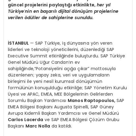
güncel projelerini paylaştığı etkinlikte,
her yı
l
T
ürkiye
’
nin en başarılı dijital d
ö
nüşüm projelerine
verilen
ö
düller de sahiplerine sunuldu.
İSTANBUL
— SAP Türkiye, iş dünyasına yön veren
liderleri ve teknoloji yöneticilerini, düzenlediği SAP
Executive Summit etkinliğinde buluşturdu. SAP Türkiye
Genel Müdürü Uğur Candan’ın ev
sahipliğinde,“Potansiyelini açığa çıkar” mottosuyla
düzenlenen; yapay zeka, veri ve uygulamaların
birleşimi ile yeni nesil kurumsal dönüşümün
formülünün konuşulduğu etkinliğe; SAP Yönetim Kurulu
Üyesi ve APAC, EMEA, MEE Bölgelerinin Gelirlerden
Sorumlu Başkan Yardımcısı
Manos Raptopoulos,
SAP
EMEA Bölgesi Başkanı Augusta Spinelli, SAP Güney
Avrupa Kıdemli Başkan Yardımcısı ve Genel Müdürü
Carlos Lacerda
ve SAP EMEA Bölgesi Çözüm Grubu
Başkanı
Marc Nolla
da katıldı.