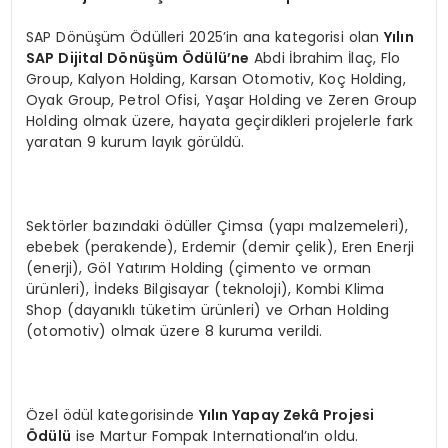
SAP Dönüşüm Ödülleri 2025’in ana kategorisi olan
Y
ılın
SAP Dijital D
ö
nüşüm Ödülü’ne
Abdi İbrahim İlaç, Flo
Group, Kalyon Holding, Karsan Otomotiv, Koç Holding,
Oyak Group, Petrol Ofisi, Yaşar Holding ve Zeren Group
Holding olmak üzere, hayata geçirdikleri projelerle fark
yaratan 9 kurum layık görüldü.
Sektörler bazındaki ödüller Çimsa (yapı malzemeleri),
ebebek (perakende), Erdemir (demir çelik), Eren Enerji
(enerji), Göl Yatırım Holding (çimento ve orman
ürünleri), İndeks Bilgisayar (teknoloji), Kombi Klima
Shop (dayanıklı tüketim ürünleri) ve Orhan Holding
(otomotiv) olmak üzere 8 kuruma verildi.
Özel ödül kategorisinde
Y
ılın Yapay Zekâ Projesi
Ödülü
ise Martur Fompak International’ın oldu.