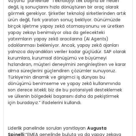
Vizyonu” panelinde “Teknolojiyi tek başına bir hedef
değil, iş sonuçlarını hızla dönüştüren bir araç olarak
görmek gerekiyor. Şirketler teknoloji sirketlerinden artık
ürün değil, fark yaratan sonuç bekliyor. Günümüzde
birçok işletme yapay zekâ otomasyonunu ve üretken
yapay zekayı benimsiyor olsa da gelecekteki
yatırımların yapay zekâ aracılarına (AI Agents)
odaklanması bekleniyor. Ancak, yapay zekâ ajanları
yalnızca dayandıkları veriler kadar güçlüdür. SAP olarak
kurumlara, kurumsal dönüşümü ve büyümeyi
hızlandıran, müşteri deneyimini zenginleştiren ve karar
alma süreçlerini güçlendiren çözümler sunuyoruz.
Türkiye’nin dinamik ve girişimci iş dünyası bu
dönüşümü benimseme ve yapay zekâ kullanımında
son derece istekli; biz de bu potansiyeli desteklemek
ve ülkenin bölgedeki başarısını daha da pekiştirmek
için buradayız.” ifadelerini kullandı.
Liderlik panelinde soruları yanıtlayan
Augusta
Spinelli:
“EMEA genelinde buluta ya da yapay zekaya