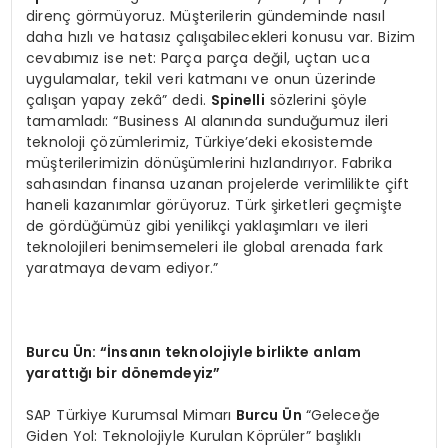
direnç görmüyoruz. Müşterilerin gündeminde nasıl
daha hızlı ve hatasız çalışabilecekleri konusu var. Bizim
cevabımız ise net: Parça parça değil, uçtan uca
uygulamalar, tekil veri katmanı ve onun üzerinde
çalışan yapay zekâ” dedi.
Spinelli
sözlerini şöyle
tamamladı: “Business AI alanında sunduğumuz ileri
teknoloji çözümlerimiz, Türkiye’deki ekosistemde
müşterilerimizin dönüşümlerini hızlandırıyor. Fabrika
sahasından finansa uzanan projelerde verimlilikte çift
haneli kazanımlar görüyoruz. Türk şirketleri geçmişte
de gördüğümüz gibi yenilikçi yaklaşımları ve ileri
teknolojileri benimsemeleri ile global arenada fark
yaratmaya devam ediyor.”
Burcu
Ün:
“İnsanın teknolojiyle birlikte anlam
yarattığı bir d
ö
nemdeyiz”
SAP Türkiye Kurumsal Mimarı
Burcu
Ü
n
“Geleceğe
Giden Yol: Teknolojiyle Kurulan Köprüler” başlıklı