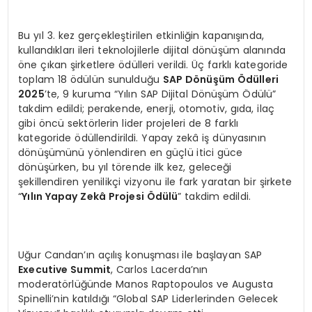
Bu yıl 3. kez gerçekleştirilen etkinliğin kapanışında,
kullandıkları ileri teknolojilerle dijital dönüşüm alanında
öne çıkan şirketlere ödülleri verildi. Üç farklı kategoride
toplam 18 ödülün sunulduğu
SAP D
ö
nüşüm Ödülleri
2025
’te, 9 kuruma “Yılın SAP Dijital Dönüşüm Ödülü”
takdim edildi; perakende, enerji, otomotiv, gıda, ilaç
gibi öncü sektörlerin lider projeleri de 8 farklı
kategoride ödüllendirildi. Yapay zekâ iş dünyasının
dönüşümünü yönlendiren en güçlü itici güce
dönüşürken, bu yıl törende ilk kez, geleceği
şekillendiren yenilikçi vizyonu ile fark yaratan bir şirkete
“
Y
ılın Yapay Zekâ Projesi Ödülü
” takdim edildi.
Uğur Candan’ın açılış konuşması ile başlayan SAP
Executive Summit
, Carlos Lacerda’nın
moderatörlüğünde Manos Raptopoulos ve Augusta
Spinelli’nin katıldığı “Global SAP Liderlerinden Gelecek