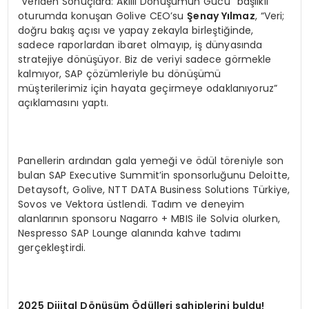
“Veriden Sonuçlara: Akıllı Dönüşümün Gücü” başlıklı
oturumda konuşan Golive CEO’su
Şenay Yılmaz
, “Veri;
doğru bakış açısı ve yapay zekayla birleştiğinde,
sadece raporlardan ibaret olmayıp, iş dünyasında
stratejiye dönüşüyor. Biz de veriyi sadece görmekle
kalmıyor, SAP çözümleriyle bu dönüşümü
müşterilerimiz için hayata geçirmeye odaklanıyoruz”
açıklamasını yaptı.
Panellerin ardından gala yemeği ve ödül töreniyle son
bulan SAP Executive Summit’in sponsorluğunu Deloitte,
Detaysoft, Golive, NTT DATA Business Solutions Türkiye,
Sovos ve Vektora üstlendi. Tadım ve deneyim
alanlarının sponsoru Nagarro + MBIS ile Solvia olurken,
Nespresso SAP Lounge alanında kahve tadımı
gerçekleştirdi.
2025 Dijital D
ö
nüşüm Ödülleri sahiplerini buldu!