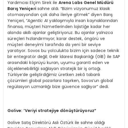
Yardımcısı Elçim Sirek ile
Arena Labs Genel Müdürü
Barış Yeniçeri
sahne aldı. “Bizim vizyonumuz klasik
otomasyondan çok daha ileriye gitmek” diyen Barış
Yeniçeri, “
Agentic AI
yaklaşımıyla insan kaynaklarından
finansa, müşteri hizmetlerinden lojistiğe kadar her
alanda akıllı ajanlar geliştiriyoruz. Bu ajanlar yalnızca
süreçleri hızlandırmıyor; karar destek, öngörü ve
müşteri deneyimi tarafında da yeni bir seviye
yaratıyor. Sovos bu yolculukta bizim için sadece teknik
bir entegratör değil; Gelir İdaresi Başkanlığı (GİB) ile SAP
arasındaki köprüyü kuran, uyumu garanti eden ve
ölçeklenebilirliği sağlayan stratejik bir iş ortağı.
Türkiye’de geliştirdiğimiz üretken zekâ tabanlı
çözümleri global pazarlara taşırken, Sovos’un global
regülasyon uzmanlığı bize güvence sağlıyor” dedi.
Golive:
“
Veriyi stratejiye d
ö
nüştürüyoruz”
Golive Satış Direktörü Aslı Öztürk ile sahne aldığı