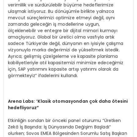
verimlilik ve sürdürülebilir büyüme hedeflerimize
ulaşmak istiyoruz. Bu dönüşümle birlikte yalnızca
mevcut süreçlerimizi optimize etmeyi değil, aynı
zamanda geleceğin iş modellerine uygun,
ölçeklenebilir ve entegre bir dijital mimari kurmayı
amaçlıyoruz. Global bir üretici olma vasfıyla artık
sadece Türkiye’de değil, dünyanın en iyisiyle çalışma
vizyonuyla marka değerimizi de yükseltmek istedik.
Ayrıca; gelişmiş çizelgeleme ve kapasite planlama
kabiliyetleriyle atıl kapasitemizi minimize edeceğimiz
için, SAP yatırımını kapasite artışı yatırımı olarak da
görmekteyiz” ifadelerini kullandı.
Arena Labs:
“
Klasik otomasyondan çok daha
ö
tesini
hedefliyoruz”
Etkinliğin sondan bir önceki panel oturumu “Üretken
Zekâ İş Başında: İş Dünyasında Değişim Başladı”
olurken; Sovos EMEA Bölgesinden Sorumlu Satış Başkan