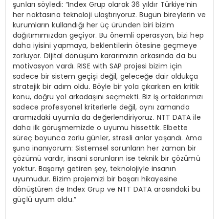
şunları söyledi: “Index Grup olarak 36 yıldır Türkiye’nin
her noktasına teknoloji ulaştırıyoruz. Bugün bireylerin ve
kurumların kullandığı her üç üründen biri bizim
dağıtımımızdan geçiyor. Bu önemli operasyon, bizi hep
daha iyisini yapmaya, beklentilerin ötesine geçmeye
zorluyor. Dijital dönüşüm kararımızın arkasında da bu
motivasyon vardı. RISE with SAP projesi bizim için
sadece bir sistem geçişi değil, geleceğe dair oldukça
stratejik bir adım oldu. Böyle bir yola çıkarken en kritik
konu, doğru yol arkadaşını seçmekti. Biz iş ortaklarımızı
sadece profesyonel kriterlerle değil, aynı zamanda
aramızdaki uyumla da değerlendiriyoruz. NTT DATA ile
daha ilk görüşmemizde o uyumu hissettik. Elbette
süreç boyunca zorlu günler, stresli anlar yaşandı. Ama
şuna inanıyorum: Sistemsel sorunların her zaman bir
çözümü vardır, insani sorunların ise teknik bir çözümü
yoktur. Başarıyı getiren şey, teknolojiyle insanın
uyumudur. Bizim projemizi bir başarı hikayesine
dönüştüren de Index Grup ve NTT DATA arasındaki bu
güçlü uyum oldu.”