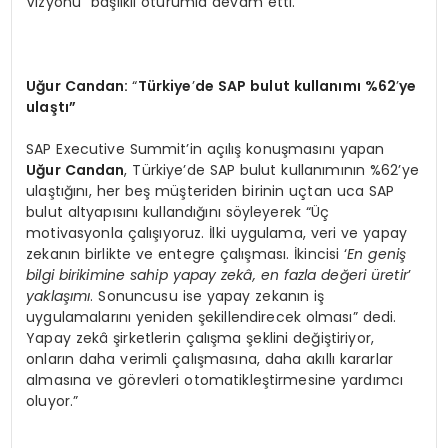
Vizyonu” başlıklı oturumla devam etti.
Uğur Candan:
“
Türkiye
’
de SAP bulut kullanımı %62
’
ye
ulaştı”
SAP Executive Summit’in açılış konuşmasını yapan
Uğur Candan
, Türkiye’de SAP bulut kullanımının %62’ye
ulaştığını, her beş müşteriden birinin uçtan uca SAP
bulut altyapısını kullandığını söyleyerek “Üç
motivasyonla çalışıyoruz. İlki uygulama, veri ve yapay
zekanın birlikte ve entegre çalışması. İkincisi ‘
En geniş
bilgi birikimine sahip yapay zekâ, en fazla değeri üretir
’
yaklaşımı
. Sonuncusu ise yapay zekanın iş
uygulamalarını yeniden şekillendirecek olması” dedi.
Yapay zekâ şirketlerin çalışma şeklini değiştiriyor,
onların daha verimli çalışmasına, daha akıllı kararlar
almasına ve görevleri otomatikleştirmesine yardımcı
oluyor.”