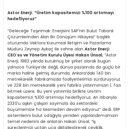
Astor Enerji:
“Ü
retim kapasitemizi %100 artırmayı
hedefliyoruz”
“Geleceğe Taşınmak: Enerjisini SAP’nin Bulut Tabanlı
Çözümlerinden Alan Bir Dönüşüm Hikayesi” başlıklı
oturumda Vektora Kurumsal İletişim ve Pazarlama
Müdürü Zeynep Aykaç ile sahne alan
Astor Enerji
CEO
’
su ve Y
ö
netim Kurulu
Ü
yesi Hakan
Ü
nsal
, “Astor
Enerji, 1983 yılında kurulmuş bir şirket olarak bugün
yalnızca Türkiye’de değil, dünya pazarında da güçlü bir
marka haline gelmiş durumda. Ankara’daki 140 bin
metrekarelik fabrikamızda faaliyetlerimizi sürdürüyoruz
ve 228 bin metrekarelik yeni fabrika yatırımımızın 1. fazı
bitmek üzere. Bu yeni yatırımla birlikte üretim
kapasitemizi %100 artırmayı hedefliyoruz. An itibarıyla
2330’u aşkın çalışan sayımızla da sektördeki
büyümemize hız kesmeden devam ediyoruz” dedi. ERP
sistemlerini bulut odağıyla yeniden yapılandırmamızın
temel nedenini de anlatan Hakan Ünsal, “İş
süreçlerimizi uçtan uca dijitalleştirerek çeviklik,