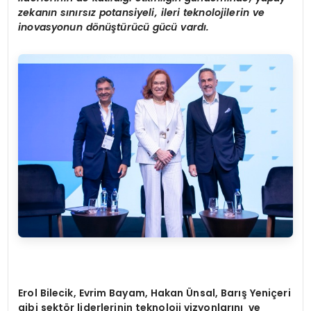
zekanın sınırsız potansiyeli, ileri teknolojilerin ve
inovasyonun d
ö
nüştürücü gücü vardı.
Erol Bilecik, Evrim Bayam, Hakan
Ü
nsal, Barış Yeniçeri
gibi sekt
ö
r liderlerinin teknoloji vizyonlarını ve