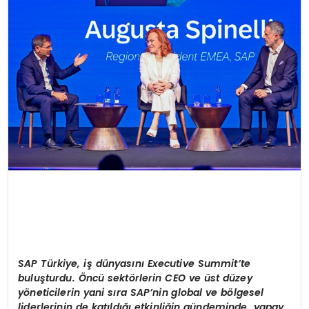
SIYASET
EĞITIM
YAŞAM
SAP Türkiye, iş dünyasını
Executive Summit’
te
buluşturdu. Öncü sekt
ö
rlerin CEO ve ü
st d
üzey
y
ö
neticilerin yani sıra SAP’
nin global ve b
ö
lgesel
liderlerinin de katıldığı etkinliğin gündeminde, yapay