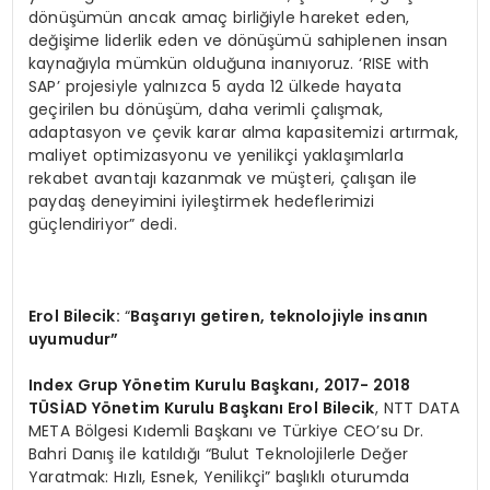
dönüşümün ancak amaç birliğiyle hareket eden,
değişime liderlik eden ve dönüşümü sahiplenen insan
kaynağıyla mümkün olduğuna inanıyoruz. ‘RISE with
SAP’ projesiyle yalnızca 5 ayda 12 ülkede hayata
geçirilen bu dönüşüm, daha verimli çalışmak,
adaptasyon ve çevik karar alma kapasitemizi artırmak,
maliyet optimizasyonu ve yenilikçi yaklaşımlarla
rekabet avantajı kazanmak ve müşteri, çalışan ile
paydaş deneyimini iyileştirmek hedeflerimizi
güçlendiriyor” dedi.
Erol Bilecik:
“
Başarıyı getiren, teknolojiyle insanın
uyumudur”
Index Grup Y
ö
netim Kurulu Başkanı
, 2017- 2018
TÜ
SİAD Y
ö
netim Kurulu Başkanı Erol Bilecik
, NTT DATA
META Bölgesi Kıdemli Başkanı ve Türkiye CEO’su Dr.
Bahri Danış ile katıldığı “Bulut Teknolojilerle Değer
Yaratmak: Hızlı, Esnek, Yenilikçi” başlıklı oturumda