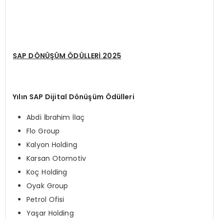
SAP DÖNÜŞÜM ÖD
ÜLLER
İ 2025
Y
ılın SAP Dijital D
ö
nüşüm Ödülleri
Abdi İbrahim İlaç
Flo Group
Kalyon Holding
Karsan Otomotiv
Koç Holding
Oyak Group
Petrol Ofisi
Yaşar Holding