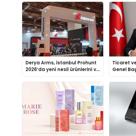
Derya Arms, İstanbul Prohunt
Ticaret v
2026’da yeni nesil ürünlerini ve
Genel Ba
global marka vizyonunu
Ulutaş, e
sergiledi
açıklamad