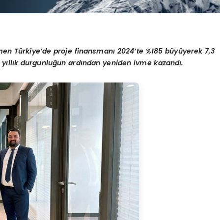
en T
ürkiye
’
de proje finansmanı
2024
’
te %185 büyüyerek 7,3
ki yıllık durgunluğun ardından yeniden ivme kazandı.