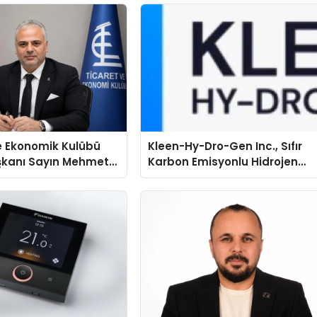
e Ekonomik Kulübü
Kleen-Hy-Dro-Gen Inc., Sıfır
şkanı Sayın Mehmet
Karbon Emisyonlu Hidrojen
konomiye dair yaptığı
Isıtma Teknolojisinde ISO ve
a şunları kaydetti:
TSSA Düzenleyici Onaylarını
Aldı