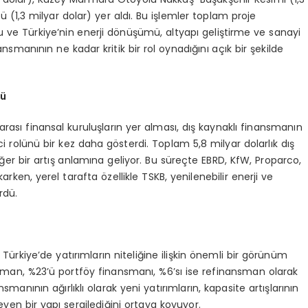
ü (1,3 milyar dolar) yer aldı. Bu işlemler toplam proje
u ve Türkiye’nin enerji dönüşümü, altyapı geliştirme ve sanayi
nsmanının ne kadar kritik bir rol oynadığını açık bir şekilde
lü
arası finansal kuruluşların yer alması, dış kaynaklı finansmanın
i rolünü bir kez daha gösterdi. Toplam 5,8 milyar dolarlık dış
er bir artış anlamına geliyor. Bu süreçte EBRD, KfW, Proparco,
rken, yerel tarafta özellikle TSKB, yenilenebilir enerji ve
rdü.
 Türkiye’de yatırımların niteliğine ilişkin önemli bir görünüm
ansman, %23’ü portföy finansmanı, %6’sı ise refinansman olarak
manının ağırlıklı olarak yeni yatırımların, kapasite artışlarının
eyen bir yapı sergilediğini ortaya koyuyor.