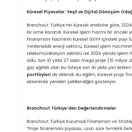
Küresel Piyasalar: Yeşil ve Dijital D
önüşüm Odağ
Branchout Türkiye’nin küresel analizine göre, 2024
bir ivme kazandı. Küresel işlem hacmi bir önceki yı
finansmanı hacminin küresel GSYH içindeki payı %0
Yenilenebilir enerji sektörü, küresel işlem hacminin 
telekomünikasyon sektörü ise 2024 yılında işlem h
oldu. Son 10 yılda 27 adet mega proje (10 milyar do
gaz ağırlıklı olan bu listeye son iki yılda yarı iletke
portf
öyleri
de eklendi. Bu eğilim, küresel proje f
ekseninde yeniden şekillendiğini gösteriyor.
Branchout Türkiye
’
den Değerlendirmeler
Branchout Türkiye Kurumsal Finansman ve Strateji 
“Proje finansmanı piyasası, uzun süre temkinli il