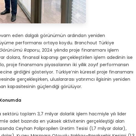
r devam eden dalgalı görünümün ardından yeniden
r büyüme performansı ortaya koydu. Branchout Türkiye
 G
örünümü Raporu
, 2024 yılında proje finansmanı işlem
ar dolara, finansal kapanışı gerçekleştirilen işlem adedinin ise
lo, proje finansmanı piyasalarının iki yıllık zayıf performansın
ine girdiğini gösteriyor. Türkiye’nin küresel proje finansmanı
esinde gerçekleşirken, uluslararası yatırımcı ilgisinin yeniden
man kapasitesinin güçlendiği görülüyor.
r Konumda
a sektörü toplam 3,7 milyar dolarlık işlem hacmiyle yılı lider
şlemle adet bazında en yüksek aktivitenin gerçekleştiği alan
asında Ceyhan Polipropilen Üretim Tesisi (1,7 milyar dolar),
ar dolar), Kuzey Marmara Otoyolu Nakkaş–Başakşehir Kesimi (1,3