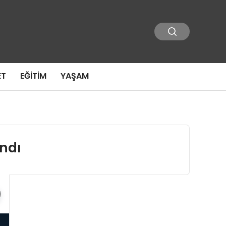
ET
EĞITIM
YAŞAM
andı