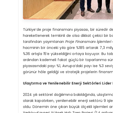
Türkiye’de proje finansmanı piyasası, bir süredi
hareketlenerek temkinli de olsa dikkat çekici bi
tarafından yayımlanan
Proje Finansmanı İşlemleri
hacminin bir önceki yıla göre %185 artarak 7,3 mily
%36 artışla 15’e yükseldiğini ortaya koyuyor. Bu tab
ardından kademeli fakat güçlü bir toparlanma sürec
piyasasındaki payı %1, Avrupa’daki payı ise %3 seviy
görünür hâle geldiği ve stratejik projelerin finans
Ulaştırma ve Yenilenebilir Enerji Sekt
örleri Lide
2024 yılı sektörel dağılımına bakıldığında, ulaştırm
olarak kapatırken, yenilenebilir enerji sektörü 9 i
oldu. Dönemin öne çıkan büyük ölçekli işlemleri ar
Yerköy–Kayseri Yüksek Hızlı Tren Projesi (1,4 mily