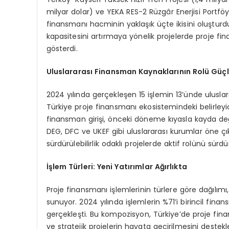
milyar dolar) ve YEKA RES-2 Rüzgâr Enerjisi Portföy
finansmanı hacminin yaklaşık üçte ikisini oluşturd
kapasitesini artırmaya yönelik projelerde proje fina
gösterdi.
Uluslararası Finansman Kaynaklarını
n Rolü Güç
2024 yılında gerçekleşen 15 işlemin 13’ünde uluslar
Türkiye proje finansmanı ekosistemindeki belirleyic
finansman girişi, önceki döneme kıyasla kayda değ
DEG, DFC ve UKEF gibi uluslararası kurumlar öne çıka
sürdürülebilirlik odaklı projelerde aktif rolünü sürdü
İş
lem Türleri: Yeni Yatırımlar Ağırlıkta
Proje finansmanı işlemlerinin türlere göre dağılımı,
sunuyor. 2024 yılında işlemlerin %71’i birincil fin
gerçekleşti. Bu kompozisyon, Türkiye’de proje finans
ve stratejik projelerin hayata geçirilmesini destekl