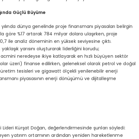
ında Güçlü Büyüme
 yılında dünya genelinde proje finansmanı piyasaları belirgin
la göre %17 artarak 784 milyar dolara ulaşırken, proje
,7 ile analiz döneminin en yüksek seviyesine çıktı.
yaklaşık yarısını oluşturarak liderliğini korudu;
acmini neredeyse ikiye katlayarak en hızlı büyüyen sektör
lar üzeri) finanse edilirken, geleneksel olarak petrol ve doğal
n üretim tesisleri ve gigawatt ölçekli yenilenebilir enerji
inansmanı piyasasının enerji dönüşümü ve dijitalleşme
Lideri Kürşat Doğan, değerlendirmesinde şunları söyledi:
erleyen yatırım ortamının ardından yeniden hareketlenme