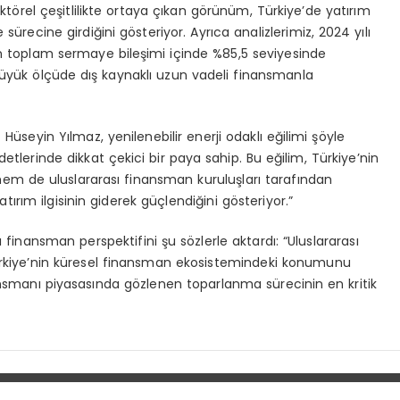
törel çeşitlilikte ortaya çıkan görünüm, Türkiye’de yatırım
ürecine girdiğini gösteriyor. Ayrıca analizlerimiz, 2024 yılı
n toplam sermaye bileşimi içinde %85,5 seviyesinde
 büyük ölçüde dış kaynaklı uzun vadeli finansmanla
Hüseyin Yılmaz, yenilenebilir enerji odaklı eğilimi şöyle
 adetlerinde dikkat çekici bir paya sahip. Bu eğilim, Türkiye’nin
hem de uluslararası finansman kuruluşları tarafından
atırım ilgisinin giderek güçlendiğini gösteriyor.”
 finansman perspektifini şu sözlerle aktardı: “Uluslararası
ı, Türkiye’nin küresel finansman ekosistemindeki konumunu
inansmanı piyasasında gözlenen toparlanma sürecinin en kritik