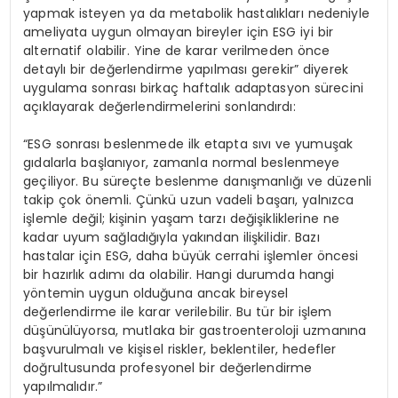
yapmak isteyen ya da metabolik hastalıkları nedeniyle
ameliyata uygun olmayan bireyler için ESG iyi bir
alternatif olabilir. Yine de karar verilmeden önce
detaylı bir değerlendirme yapılması gerekir” diyerek
uygulama sonrası birkaç haftalık adaptasyon sürecini
açıklayarak değerlendirmelerini sonlandırdı:
“ESG sonrası beslenmede ilk etapta sıvı ve yumuşak
gıdalarla başlanıyor, zamanla normal beslenmeye
geçiliyor. Bu süreçte beslenme danışmanlığı ve düzenli
takip çok önemli. Çünkü uzun vadeli başarı, yalnızca
işlemle değil; kişinin yaşam tarzı değişikliklerine ne
kadar uyum sağladığıyla yakından ilişkilidir. Bazı
hastalar için ESG, daha büyük cerrahi işlemler öncesi
bir hazırlık adımı da olabilir. Hangi durumda hangi
yöntemin uygun olduğuna ancak bireysel
değerlendirme ile karar verilebilir. Bu tür bir işlem
düşünülüyorsa, mutlaka bir gastroenteroloji uzmanına
başvurulmalı ve kişisel riskler, beklentiler, hedefler
doğrultusunda profesyonel bir değerlendirme
yapılmalıdır.”