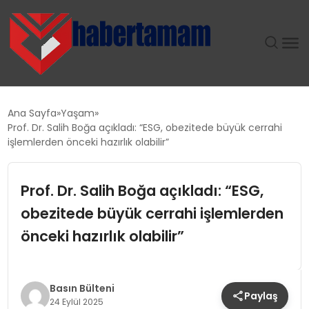
GÜNDEM
Ana Sayfa
Yaşam
Prof. Dr. Salih Boğa açıkladı: “ESG, obezitede büyük cerrahi
TEKNOLOJI
işlemlerden önceki hazırlık olabilir”
SPOR
Prof. Dr. Salih Boğa açıkladı: “ESG,
obezitede büyük cerrahi işlemlerden
SAĞLIK
önceki hazırlık olabilir”
EKONOMI
MAGAZIN
Basın Bülteni
Paylaş
24 Eylül 2025