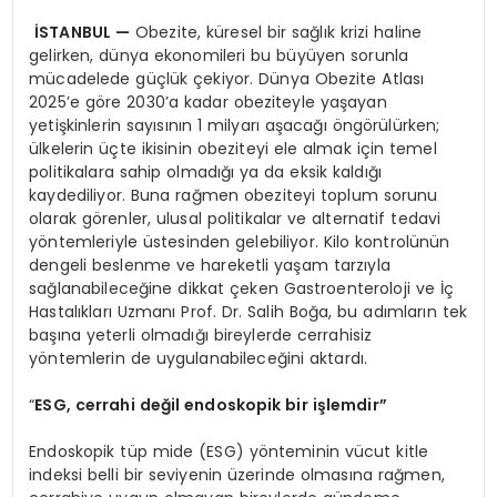
İSTANBUL
—
Obezite, küresel bir sağlık krizi haline
gelirken, dünya ekonomileri bu büyüyen sorunla
mücadelede güçlük çekiyor. Dünya Obezite Atlası
2025’e göre 2030’a kadar obeziteyle yaşayan
yetişkinlerin sayısının 1 milyarı aşacağı öngörülürken;
ülkelerin üçte ikisinin obeziteyi ele almak için temel
politikalara sahip olmadığı ya da eksik kaldığı
kaydediliyor. Buna rağmen obeziteyi toplum sorunu
olarak görenler, ulusal politikalar ve alternatif tedavi
yöntemleriyle üstesinden gelebiliyor. Kilo kontrolünün
dengeli beslenme ve hareketli yaşam tarzıyla
sağlanabileceğine dikkat çeken Gastroenteroloji ve İç
Hastalıkları Uzmanı Prof. Dr. Salih Boğa, bu adımların tek
başına yeterli olmadığı bireylerde cerrahisiz
yöntemlerin de uygulanabileceğini aktardı.
“
ESG, cerrahi değil endoskopik bir işlemdir”
Endoskopik tüp mide (ESG) yönteminin vücut kitle
indeksi belli bir seviyenin üzerinde olmasına rağmen,