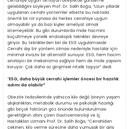
cerrahiye uygun olmayan bireylerde gündeme
gelebildiğini söyleyen Prof. Dr. Salih Boğa, “Uzun yıllardır
uygulanan cerrahi yöntemler elbette bu noktada
önemli bir rol oynasa da herkes cerrahiye uygun
olmayabilir ya da bazı kişiler ameliyat olmak
istemeyebilir. Bu gibi durumlarda mide hacmini
küçültmeye yönelik endoskopik teknikler devreye
giriyor. Bu tekniklerden biri de ESG uygulamasıdır.
Cerrahi dışı bir yöntem olması nedeniyle hastalar için
minimal invaziv bir alternatif sunuyor. ESG, hem hacim
sınırlayıcı bir mekanizma sağlıyor hem de mide yapısını
koruyor. Çok daha az girişimsel nitelik taşıyor” dedi.
“
ESG, daha büyük cerrahi işlemler
ö
ncesi bir hazırlık
adımı da olabilir”
Obezite tedavilerinde yalnızca kilo değil; bireyin yaşam
alışkanlıkları, metabolik durumu ve psikolojik hazırlığı
gibi birçok faktörün göz önünde bulundurulması
gerektiğinin altını çizen Gastroenteroloji ve İç
Hastalıkları Uzmanı Prof. Dr. Salih Boğa, “Cerrahiden
çekinen, kilo verme sürecine daha yumuşak bir giriş