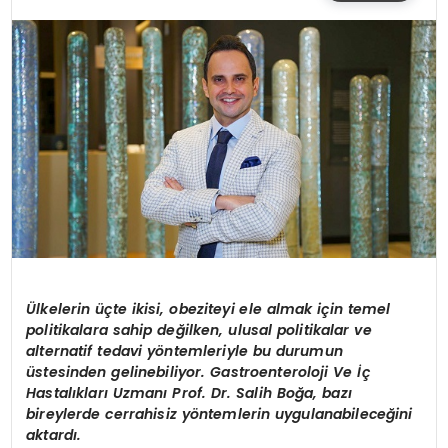
SIYASET
EĞITIM
YAŞAM
Ü
lkelerin üçte ikisi, obeziteyi ele almak için temel
politikalara sahip değilken, ulusal politikalar ve
alternatif tedavi y
ö
ntemleriyle bu durumun
üstesinden gelinebiliyor. Gastroenteroloji Ve İç
Hastalıkları Uzmanı Prof. Dr. Salih Boğa, bazı
bireylerde cerrahisiz y
ö
ntemlerin uygulanabileceğini
aktardı.