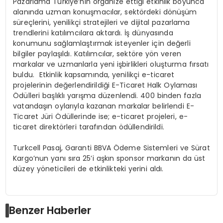
Pazarlama Türkiye’nin organize ettiği etkinlik boyunca
alanında uzman konuşmacılar, sektördeki dönüşüm
süreçlerini, yenilikçi stratejileri ve dijital pazarlama
trendlerini katılımcılara aktardı. İş dünyasında
konumunu sağlamlaştırmak isteyenler için değerli
bilgiler paylaşıldı. Katılımcılar, sektöre yön veren
markalar ve uzmanlarla yeni işbirlikleri oluşturma fırsatı
buldu. Etkinlik kapsamında, yenilikçi e-ticaret
projelerinin değerlendirildiği E-Ticaret Halk Oylaması
Ödülleri başlıklı yarışma düzenlendi. 400 binden fazla
vatandaşın oylarıyla kazanan markalar belirlendi E-
Ticaret Jüri Ödüllerinde ise; e-ticaret projeleri, e-
ticaret direktörleri tarafından ödüllendirildi.
Turkcell Pasaj, Garanti BBVA Ödeme Sistemleri ve Sürat
Kargo’nun yanı sıra 25’i aşkın sponsor markanın da üst
düzey yöneticileri de etkinlikteki yerini aldı.
Benzer Haberler