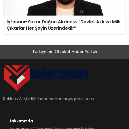
İş İnsanı-Yazar Doğan Akdeniz: “Devlet Aklı ve Milli
Çıkarlar Her Şeyin Üzerindedir”
Türkiye'nin Objektif Haber Portalı
Reklam & İşbirliği:
habersonuclari@gmail.com
Hakkımızda
Yazarlarımız
Gündem
Künye
Hesabım
İletişim