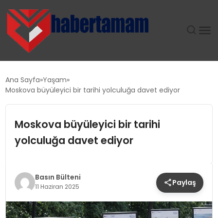
GÜNDEM
Ana Sayfa
Yaşam
Moskova büyüleyici bir tarihi yolculuğa davet ediyor
TEKNOLOJI
Moskova büyüleyici bir tarihi
SPOR
yolculuğa davet ediyor
SAĞLIK
EKONOMI
Basın Bülteni
Paylaş
11 Haziran 2025
MAGAZIN