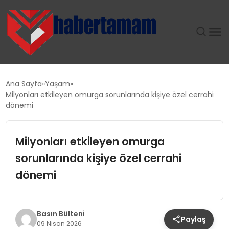
GÜNDEM
Ana Sayfa
Yaşam
Milyonları etkileyen omurga sorunlarında kişiye özel cerrahi
TEKNOLOJI
dönemi
SPOR
Milyonları etkileyen omurga
sorunlarında kişiye özel cerrahi
SAĞLIK
dönemi
EKONOMI
MAGAZIN
Basın Bülteni
Paylaş
09 Nisan 2026