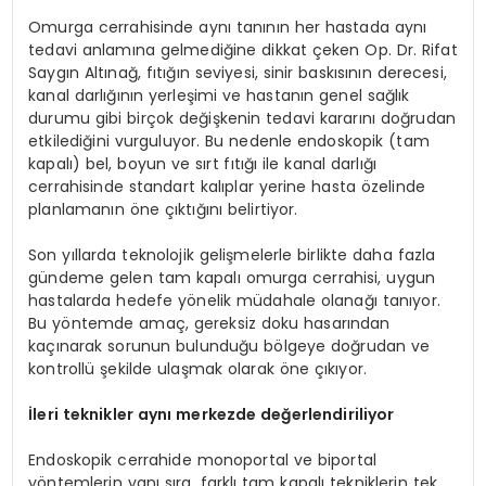
Omurga cerrahisinde aynı tanının her hastada aynı
tedavi anlamına gelmediğine dikkat çeken Op. Dr. Rifat
Saygın Altınağ, fıtığın seviyesi, sinir baskısının derecesi,
kanal darlığının yerleşimi ve hastanın genel sağlık
durumu gibi birçok değişkenin tedavi kararını doğrudan
etkilediğini vurguluyor. Bu nedenle endoskopik (tam
kapalı) bel, boyun ve sırt fıtığı ile kanal darlığı
cerrahisinde standart kalıplar yerine hasta özelinde
planlamanın öne çıktığını belirtiyor.
Son yıllarda teknolojik gelişmelerle birlikte daha fazla
gündeme gelen tam kapalı omurga cerrahisi, uygun
hastalarda hedefe yönelik müdahale olanağı tanıyor.
Bu yöntemde amaç, gereksiz doku hasarından
kaçınarak sorunun bulunduğu bölgeye doğrudan ve
kontrollü şekilde ulaşmak olarak öne çıkıyor.
İleri teknikler aynı merkezde değerlendiriliyor
Endoskopik cerrahide monoportal ve biportal
yöntemlerin yanı sıra, farklı tam kapalı tekniklerin tek