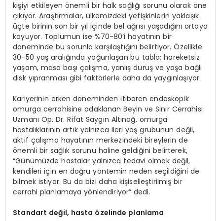
kişiyi etkileyen önemli bir halk sağlığı sorunu olarak öne
çıkıyor. Araştırmalar, ülkemizdeki yetişkinlerin yaklaşık
üçte birinin son bir yıl içinde bel ağrısı yaşadığını ortaya
koyuyor. Toplumun ise %70-80’i hayatının bir
döneminde bu sorunla karşılaştığını belirtiyor. Özellikle
30-50 yaş aralığında yoğunlaşan bu tablo; hareketsiz
yaşam, masa başı çalışma, yanlış duruş ve yaşa bağlı
disk yıpranması gibi faktörlerle daha da yaygınlaşıyor.
Kariyerinin erken döneminden itibaren endoskopik
omurga cerrahisine odaklanan Beyin ve Sinir Cerrahisi
Uzmanı Op. Dr. Rifat Saygın Altınağ, omurga
hastalıklarının artık yalnızca ileri yaş grubunun değil,
aktif çalışma hayatının merkezindeki bireylerin de
önemli bir sağlık sorunu haline geldiğini belirterek,
“Günümüzde hastalar yalnızca tedavi olmak değil,
kendileri için en doğru yöntemin neden seçildiğini de
bilmek istiyor. Bu da bizi daha kişiselleştirilmiş bir
cerrahi planlamaya yönlendiriyor” dedi.
Standart de
ğil, hasta özelinde planlama