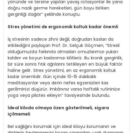
yönünde ve tersine yapılan yavaş rotasyonlar ile yana
doğru nazik germe hareketleri, gün boyu biriken
gerginliği dağıtır” şeklinde konuştu.
Stres yönetimi de ergonomik koltuk kadar önemli
İş stresinin sadece zihni değil, doğrudan kasları da
etkilediğini paylaşan Prof. Dr. Selçuk Göçmen, “Stresli
olduğumuzda farkında olmadan omuzlarımızı yukarı
kaldırır ve boyun kaslarımızı kilitleriz. Bu kronik gerginlik,
bir süre sonra fıtık ağrılarını tetikleyen en büyük faktör
haline gelir. Stres yönetimi, en az ergonomik koltuk
kadar önemlidir. Gün içinde 10-15 dakikalık
meditasyonlar veya derin nefes egzersizleri kas
geriliminizi düşürür. İmkânınız varsa haftalık rutininize
yoga veya pilates ekleyin” tavsiyesinde bulundu.
İdeal kiloda olmaya özen gösterilmeli, sigara
içilmemeli
Bel sağlığını korumak için ideal kiloyu korumanın ve
disklerin beslenmesini bozan sigaradan uzak durmanın