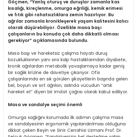
Göçmen, “Yanlış oturuş ve duruşlar zamanla kas
kısalığı, kireçlenme, omurga eğriliği, kemik erimesi
ve fıtık gibi rahatsızlıklara zemin hazırlıyor. Bu
ağrılar zamanla kronikleşerek yaşam kalitesini kalıcı
olarak düşürebiliyor. Özellikle masa başı
çalışanların bu konuda çok daha dikkatli olması
gerekiyor” açıklamasında bulundu.
Masa başı ve hareketsiz çalışma hayatı duruş
bozukluklarının yanı sıra kalp hastalıklarından diyabete,
kronik ağrılardan metabolik yavaşlamaya kadar geniş
bir sağlık krizine de davetiye çıkarıyor. Ofis
çalışanlarında en sık görülen şikayetlerin başında gelen
bel, boyun ve sırt ağrıları, aslında vücudun “artık
hareket et” diyen bir imdat çağrısı olarak kabul ediliyor.
Masa ve sandalye seçimi önemli
Omurga sağlığını korumada ilk adımın çalışma masa
ve sandalyesinin ergonomik yapılandırılması olduğuna
dikkat çeken Beyin ve Sinir Cerrahisi Uzmanı Prof. Dr.
Selçuk Göçmen, “Sandalyenizin bel desteğine sahip