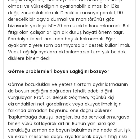
olması ve yüksekliğinin ayarlanabilir olması bir lüks
değil, zorunluluk olmalı. Dirsekler masaya paralel, 90
derecelik bir açıyla durmalı ve monitörünüz göz
hizasında yaklaşık 50-70 cm uzakta konumlanmalı. Bel
fıtığı olan çalışanlar için dik duruş hayati önem taşır.
Sandalye ile sırt arasında boşluk kalmamalı. Eğer
ayaklarınız yere tam basmıyorsa bir destek kullanılmalı.
Vücut ağırlığı ayaklara aktarılamazsa tüm yük beldeki
disklere biner” dedi.
Görme problemleri boyun sağlığını bozuyor
Görme bozuklukları ve yetersiz ortam aydınlatmasının
da boyun sağlığını doğrudan tehdit edebildiğini
vurgulayan Prof. Dr. Selçuk Göçmen, “Çünkü kişi
ekrandakileri net görebilmek veya okuyabilmek için
farkında olmadan boynunu öne doğru bükerek
‘kaplumbağa duruşu’ sergiler, bu da servikal omurgaya
binen yükü katlayarak artırır. Bunun yanı sıra göz
yorulduğu zaman da boyun bükülmesine nede olur. Işık
ve ekran mesafesi doğru ayarlanarak boyun fıtığı riski