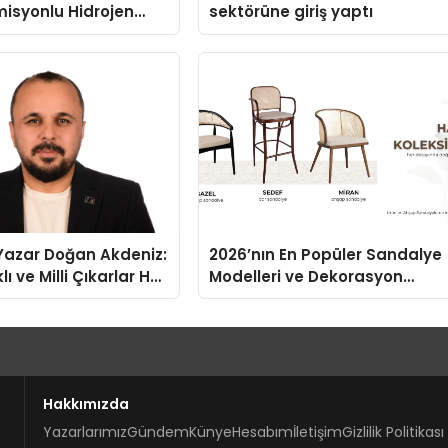
isyonlu Hidrojen
sektörüne giriş yaptı
knolojisinde ISO ve
nleyici Onaylarını
-Yazar Doğan Akdeniz:
2026’nın En Popüler Sandalye
lı ve Milli Çıkarlar Her
Modelleri ve Dekorasyon
rindedir”
Trendleri
Hakkımızda
Yazarlarımız
Gündem
Künye
Hesabım
İletişim
Gizlilik Politikası