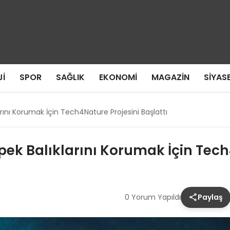
I
SPOR
SAĞLIK
EKONOMI
MAGAZIN
SIYAS
arını Korumak İçin Tech4Nature Projesini Başlattı
pek Balıklarını Korumak İçin Tech
0 Yorum Yapıldı
Paylaş