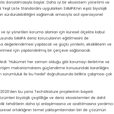
larla donatılmasıyla başlar. Daha iyi bir ekosistem yönetimi ve
N Yeşil Liste Standardını uygularken SAMPA’nın eşsiz biyolojik
nın sürdürülebilirliğini sağlamak amacıyla acil operasyonel
 ve iyi yönetilen koruma alanları için küresel ölçekte kabul
nusunda SAMPA deniz korucularının eğitilmesini de
a değerlendirmesi yapılacak ve güçlü yönlerin, eksikliklerin ve
rlenmesi için yapılandırılmış bir çerçeve sağlanacak.
yledi: “Hükümet her zaman olduğu gibi korumayı ilerletme ve
tişim mekanizmalarını güçlendirme konusundaki kararlılığını
an sorumluluk ile bu hedef doğrultusunda birlikte çalışması çok
 “2020’den bu yana Tech4Nature projelerinin başarılı
çözümleri biyolojik çeşitliliğe ve deniz ekosistemleri de dahil
k tehditlerin daha iyi anlaşılmasına ve azaltılmasına yardımcı
 küresel ortaklığının temel yaklaşımlarından biri de çözümün