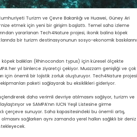
r Cumhuriyeti Turizm ve Çevre Bakanlığı ve Huawei, Güney Ari
ize etmek için yeni bir girişim başlattı. Temel saha izleme
arından yararlanan Tech4Nature projesi, ikonik balina köpek
larında bir turizm destinasyonunun sosyo-ekonomik baskılarını
köpek balıkları (
Rhinocondon typus)
için küresel ölçekte
A her yıl binlerce ziyaretçi çekiyor
.
Muazzam genişliği ve çok
ı için önemli bir lojistik zorluk oluşturuyor. Tech4Nature projesi
kipmanları paketi sağlayarak bu eksiklikleri gideriyor.
çlendirerek daha verimli devriye atılmasını sağlıyor, turizm ve
olaylaştırıyor ve SAMPA’nın IUCN Yeşil Listesine girme
lı çerçeve sunuyor. Saha kapasitesindeki bu önemli artış,
olmasını sağlarken aynı zamanda yerel halkın sağlıklı bir deniz
stekleyecek.