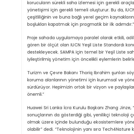
korucuların sürekli saha izlemesi için gerekli araç
yönetişimi için gerekli temeli oluşturur. Bu da, IUC
çeşitliliğinin ve buna bağlı yerel geçim kaynakları
boşlukları kapatmak için pragmatik bir ilk adımdır.”
Proje sahada uygulamaya paralel olarak etkili, adil
gören bir ölçüt olan IUCN Yeşil Liste Standardı ko
destekleyecek. SAMPA için temel bir Yeşil Liste sah
iyileştirilmiş yönetim için öncelikli eylemlerin beli
Turizm ve Çevre Bakanı Thoriq Ibrahim şunları sö
koruma alanlarının yönetimi için kurumsal ve yöne
sürdürüyor. Hepimizin ortak bir vizyon ve paylaşıl
önemli.”
Huawei Sri Lanka İcra Kurulu Başkanı Zhang Jinze,
sonuçlarının da gösterdiği gibi, yenilikçi teknoloji 
olmak üzere içinde bulunduğu ekosistemlere yöneli
olabilir” dedi. “Teknolojinin yanı sıra Tech4Nature