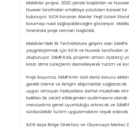
Maldivler projesi, 2020 yılında başlatılan ve Huaw
Huawei tarafından ortaklaşa yürütülen küresel bir
bulunuyor. IUCN Korunan Alanlar Yeşil Listesi Stand
korumayı nasıl sağlayabileceğini gösteriyor. Mald
töreninde proje resmen başlatıldı.
Maldivler’deki ilk Tech4Nature girişimi olan SAMPA
yaygınlaştırmak için IUCN ve Huawei tarafından or
oluşturuyor. SAMPA’da, projenin amacı ziyaretçi yön
karar alma süreçlerini destekleyerek turizm ve ko
Proje boyunca, SAMPA’nın özel deniz korucu ekibi
gerekli izleme ve iletişim ekipmanları sağlanacak
uygun olmayan faaliyetlere derhal müdahale etmesi
balıkları ile zararlı etkileşimleri azaltmasına ola
mevzuatına genel uyumluluğu artıracak ve SAMPA
sürdürülebilir turizm uygulamalarını teşvik edecek.
IUCN Asya Bölge Direktörü ve Okyanusya Merkez Dir