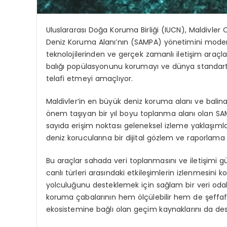
Uluslararası Doğa Koruma Birliği (IUCN), Maldivle
Deniz Koruma Alanı’nın (SAMPA) yönetimini modern
teknolojilerinden ve gerçek zamanlı iletişim araçl
balığı popülasyonunu korumayı ve dünya standart
telafi etmeyi amaçlıyor.
Maldivler’in en büyük deniz koruma alanı ve balina 
önem taşıyan bir yıl boyu toplanma alanı olan SAMP
sayıda erişim noktası geleneksel izleme yaklaşımlar
deniz korucularına bir dijital gözlem ve raporlama e
Bu araçlar sahada veri toplanmasını ve iletişimi gü
canlı türleri arasındaki etkileşimlerin izlenmesini k
yolculuğunu desteklemek için sağlam bir veri odak
koruma çabalarının hem ölçülebilir hem de şeffaf 
ekosistemine bağlı olan geçim kaynaklarını da de