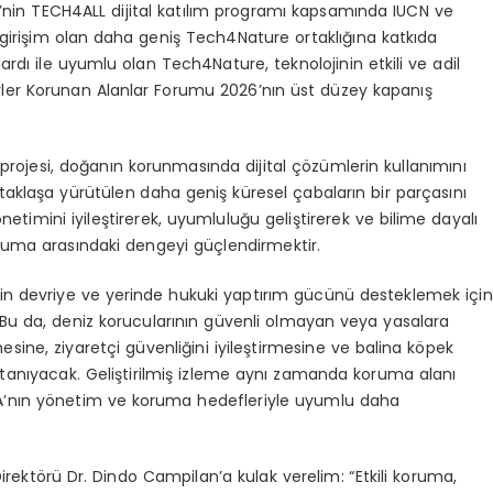
ei’nin TECH4ALL dijital katılım programı kapsamında IUCN ve
 girişim olan daha geniş Tech4Nature ortaklığına katkıda
ardı ile uyumlu olan Tech4Nature, teknolojinin etkili ve adil
ivler Korunan Alanlar Forumu 2026’nın üst düzey kapanış
 projesi, doğanın korunmasında dijital çözümlerin kullanımını
taklaşa yürütülen daha geniş küresel çabaların bir parçasını
etimini iyileştirerek, uyumluluğu geliştirerek ve bilime dayalı
ruma arasındaki dengeyi güçlendirmektir.
nin devriye ve yerinde hukuki yaptırım gücünü desteklemek için
. Bu da, deniz korucularının güvenli olmayan veya yasalara
ne, ziyaretçi güvenliğini iyileştirmesine ve balina köpek
nak tanıyacak. Geliştirilmiş izleme aynı zamanda koruma alanı
’nın yönetim ve koruma hedefleriyle uyumlu daha
ektörü Dr. Dindo Campilan’a kulak verelim: “Etkili koruma,