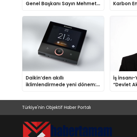
Genel Başkanı Sayın Mehmet
Karbon Em
Ulutaş, ekonomiye dair yaptığı
Isıtma Te
açıklamada şunları kaydetti:
TSSA Düze
Aldı
Daikin’den akıllı
İş İnsanı
iklimlendirmede yeni dönem:
“Devlet Ak
Madoka Plus Türkiye’de
Şeyin Üze
Türkiye'nin Objektif Haber Portalı