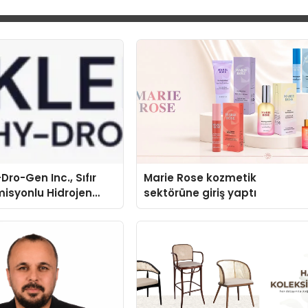
Dro-Gen Inc., Sıfır
Marie Rose kozmetik
isyonlu Hidrojen
sektörüne giriş yaptı
knolojisinde ISO ve
nleyici Onaylarını