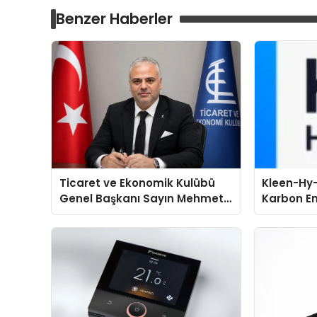
Benzer Haberler
Ticaret ve Ekonomik Kulübü
Kleen-Hy-
Genel Başkanı Sayın Mehmet
Karbon Em
Ulutaş, ekonomiye dair yaptığı
Isıtma Te
açıklamada şunları kaydetti:
TSSA Düze
Aldı