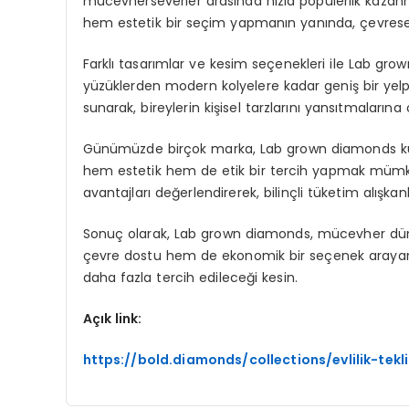
mücevherseverler arasında hızla popülerlik kazanm
hem estetik bir seçim yapmanın yanında, çevresel
Farklı tasarımlar ve kesim seçenekleri ile Lab grow
yüzüklerden modern kolyelere kadar geniş bir yelpa
sunarak, bireylerin kişisel tarzlarını yansıtmalarına 
Günümüzde birçok marka, Lab grown diamonds kull
hem estetik hem de etik bir tercih yapmak mümkün
avantajları değerlendirerek, bilinçli tüketim alışkanlık
Sonuç olarak, Lab grown diamonds, mücevher düny
çevre dostu hem de ekonomik bir seçenek arayanlar 
daha fazla tercih edileceği kesin.
Açık link:
https://bold.diamonds/collections/evlilik-tekl