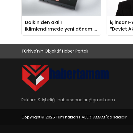
Daikin’den akıllı
İş İnsanı
iklimlendirmede yeni dönem:
“Devlet Ak
Madoka Plus Türkiye’de
Şeyin Üze
Türkiye'nin Objektif Haber Portalı
Reklam & İşbirliği:
habersonuclari@gmail.com
Copyright © 2025 Tüm hakları HABERTAMAM 'da saklıdır.