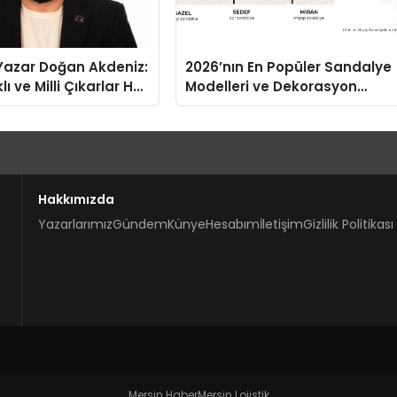
-Yazar Doğan Akdeniz:
2026’nın En Popüler Sandalye
lı ve Milli Çıkarlar Her
Modelleri ve Dekorasyon
rindedir”
Trendleri
Hakkımızda
Yazarlarımız
Gündem
Künye
Hesabım
İletişim
Gizlilik Politikası
Mersin Haber
Mersin Lojistik