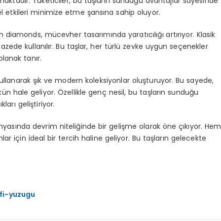
aktadır. Tüketiciler, bu taşların sunduğu avantajlar sayesinde
 etkileri minimize etme şansına sahip oluyor.
n diamonds, mücevher tasarımında yaratıcılığı artırıyor. Klasik
zede kullanılır. Bu taşlar, her türlü zevke uygun seçenekler
olanak tanır.
anarak şık ve modern koleksiyonlar oluşturuyor. Bu sayede,
 hale geliyor. Özellikle genç nesil, bu taşların sunduğu
ları geliştiriyor.
asında devrim niteliğinde bir gelişme olarak öne çıkıyor. He
için ideal bir tercih haline geliyor. Bu taşların gelecekte
ifi-yuzugu