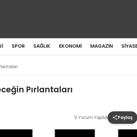
I
SPOR
SAĞLIK
EKONOMI
MAGAZIN
SIYAS
lantaları
eğin Pırlantaları
0 Yorum Yapıldı
Paylaş