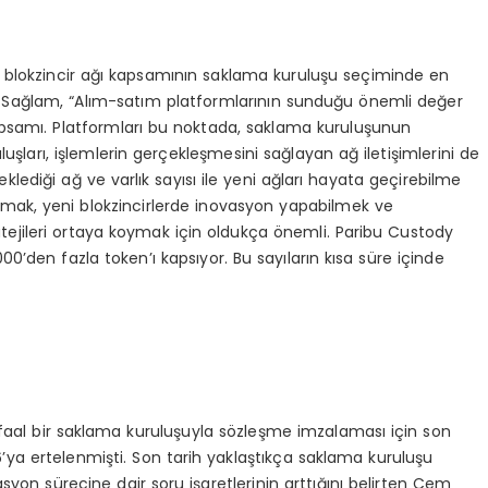
 blokzincir ağı kapsamının saklama kuruluşu seçiminde en
m Sağlam, “Alım-satım platformlarının sunduğu önemli değer
apsamı. Platformları bu noktada, saklama kuruluşunun
luşları, işlemlerin gerçekleşmesini sağlayan ağ iletişimlerini de
ediği ağ ve varlık sayısı ile yeni ağları hayata geçirebilme
tırmak, yeni blokzincirlerde inovasyon yapabilmek ve
ratejileri ortaya koymak için oldukça önemli. Paribu Custody
00’den fazla token’ı kapsıyor. Bu sayıların kısa süre içinde
e faal bir saklama kuruluşuyla sözleşme imzalaması için son
2026’ya ertelenmişti. Son tarih yaklaştıkça saklama kuruluşu
syon sürecine dair soru işaretlerinin arttığını belirten Cem