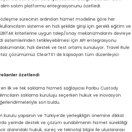
alım satım platformu entegrasyonunu özetledi:
k, sözleşme sürecinin ardından hizmet modeline göre her
kullanıcıların sisteme en hızlı şekilde girişi için gerekli eğitim ve
ÜBİTAK kriterlerine uygun talep/onay mekanizmalarını devreye
di sistemlerinden tetikleyebilmesi için API entegrasyonu
 dokümanlar, hızlı destek ve test ortamı sunuluyor. Travel Rule
cretsiz çözümümüz ClearTX’i de kapsayan tüm düzenleyici
rekenler
özetlendi
veren ilk ve tek saklama hizmeti sağlayıcısı Paribu Custody
tılımcıların saklama kuruluşu seçerken hukuk ve inovasyon
ğerlendirmeleriyle son buldu.
 kurulu yapısının ve Türkiye’de yerleşikliğin önemine dikkat
larda yerinde destek ve çözüm sunabilmenin hizmet sürekliliği
incir alanındaki hukuk, süreç ve teknoloji bilgisi ile uluslararası