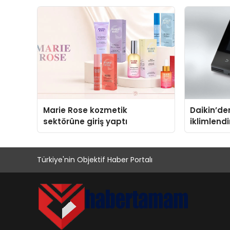
sergiledi
açıklamad
Marie Rose kozmetik
Daikin’den
sektörüne giriş yaptı
iklimlend
Madoka Pl
Türkiye'nin Objektif Haber Portalı