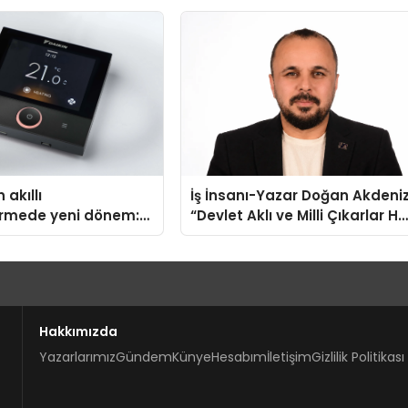
a şunları kaydetti:
TSSA Düzenleyici Onaylarını
Aldı
 akıllı
İş İnsanı-Yazar Doğan Akdeniz
irmede yeni dönem:
“Devlet Aklı ve Milli Çıkarlar He
us Türkiye’de
Şeyin Üzerindedir”
Hakkımızda
Yazarlarımız
Gündem
Künye
Hesabım
İletişim
Gizlilik Politikası