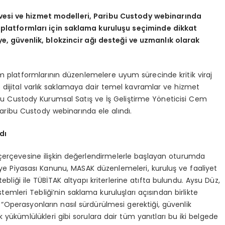
evesi ve hizmet modelleri, Paribu Custody webinarında
m platformları için saklama kuruluşu seçiminde dikkat
, güvenlik, blokzincir ağı
desteği ve uzmanlık olarak
tım platformlarının düzenlemelere uyum sürecinde kritik viraj
e dijital varlık saklamaya dair temel kavramlar ve hizmet
bu Custody Kurumsal Satış ve İş Geliştirme Yöneticisi Cem
Paribu Custody webinarında ele alındı.
dı
çerçevesine ilişkin değerlendirmelerle başlayan oturumda
ye Piyasası Kanunu, MASAK düzenlemeleri, kuruluş ve faaliyet
 tebliği ile TÜBİTAK altyapı kriterlerine atıfta bulundu. Aysu Düz,
Sistemleri Tebliği’nin saklama kuruluşları açısından birlikte
Operasyonların nasıl sürdürülmesi gerektiği, güvenlik
ik yükümlülükleri gibi sorulara dair tüm yanıtları bu iki belgede