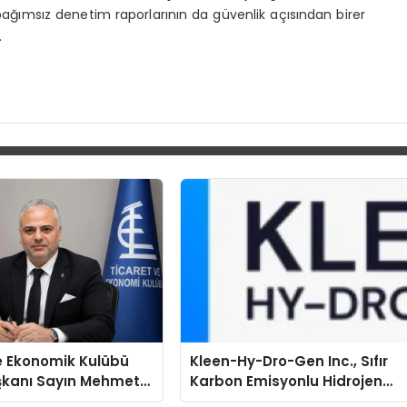
 bağımsız denetim raporlarının da güvenlik açısından birer
.
e Ekonomik Kulübü
Kleen-Hy-Dro-Gen Inc., Sıfır
şkanı Sayın Mehmet
Karbon Emisyonlu Hidrojen
konomiye dair yaptığı
Isıtma Teknolojisinde ISO ve