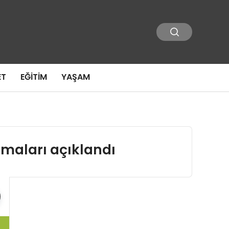
ET
EĞITIM
YAŞAM
maları açıklandı