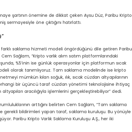
sermaye şartının önemine de dikkat çeken Aysu Düz, Paribu Kripto
iş sermayesiyle öne çıktığını hatırlattı.
ş”
farklı saklama hizmeti modeli öngördüğünü dile getiren Parib
i Cem Sağlam, “Kripto varlık alım satım platformlarındaki
luşunda, %5’inin ise günlük operasyonlar için platformun sıcak
deli olarak tanımlıyoruz. Tam saklama modelinde ise kripto
önetmeyi mümkün kılan soğuk, ılık, sıcak cüzdan altyapılarının
rhangi bir üçüncü taraf cüzdan yönetimi teknolojisine ihtiyaç
pıları aracılığıyla işlemlerini gerçekleştirebiliyor” dedi.
mluluklarının arttığını belirten Cem Sağlam, “Tam saklama
 gerekli bildirimleri yapan taraf, saklama kuruluşu. Bu yönüyle
üyor. Paribu Kripto Varlık Saklama Kuruluşu A.Ş., her iki