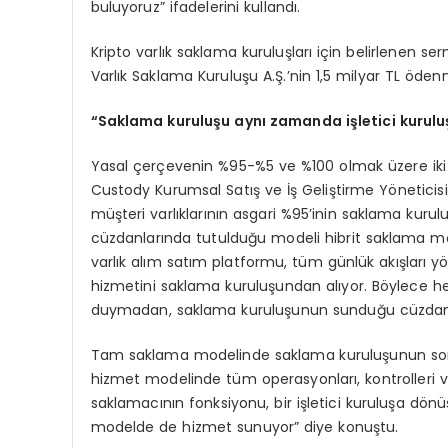
buluyoruz” ifadelerini kullandı.
Kripto varlık saklama kuruluşları için belirlenen 
Varlık Saklama Kuruluşu A.Ş.’nin 1,5 milyar TL ödenm
“Saklama kuruluşu aynı zamanda işletici kurulu
Yasal çerçevenin %95-%5 ve %100 olmak üzere iki 
Custody Kurumsal Satış ve İş Geliştirme Yöneticis
müşteri varlıklarının asgari %95’inin saklama kuru
cüzdanlarında tutulduğu modeli hibrit saklama mo
varlık alım satım platformu, tüm günlük akışları y
hizmetini saklama kuruluşundan alıyor. Böylece he
duymadan, saklama kuruluşunun sunduğu cüzdan altya
Tam saklama modelinde saklama kuruluşunun soru
hizmet modelinde tüm operasyonları, kontrolleri ve
saklamacının fonksiyonu, bir işletici kuruluşa dönüş
modelde de hizmet sunuyor” diye konuştu.