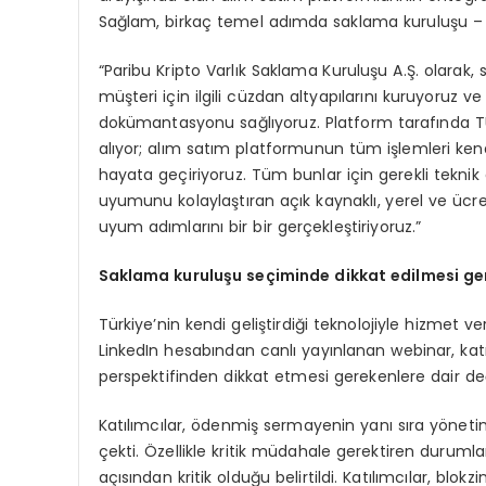
Sağlam, birkaç temel adımda saklama kuruluşu – 
“Paribu Kripto Varlık Saklama Kuruluşu A.Ş. olara
müşteri için ilgili cüzdan altyapılarını kuruyoruz ve 
dokümantasyonu sağlıyoruz. Platform tarafında T
alıyor; alım satım platformunun tüm işlemleri ken
hayata geçiriyoruz. Tüm bunlar için gerekli teknik
uyumunu kolaylaştıran açık kaynaklı, yerel ve ü
uyum adımlarını bir bir gerçekleştiriyoruz.”
Saklama kuruluşu seçiminde dikkat edilmesi ge
Türkiye’nin kendi geliştirdiği teknolojiyle hizmet 
LinkedIn hesabından canlı yayınlanan webinar, ka
perspektifinden dikkat etmesi gerekenlere dair de
Katılımcılar, ödenmiş sermayenin yanı sıra yönetim
çekti. Özellikle kritik müdahale gerektiren durum
açısından kritik olduğu belirtildi. Katılımcılar, blokz