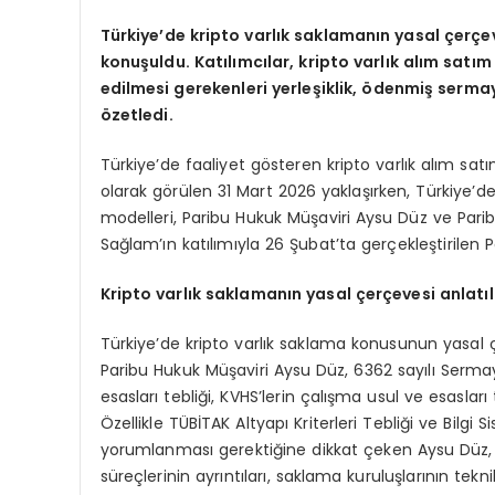
Türkiye’de kripto varlık saklamanın yasal çerç
konuşuldu. Katılımcılar, kripto varlık alım satı
edilmesi gerekenleri yerleşiklik,
ödenmiş sermaye
özetledi.
Türkiye’de faaliyet gösteren kripto varlık alım sa
olarak görülen 31 Mart 2026 yaklaşırken, Türkiye’d
modelleri, Paribu Hukuk Müşaviri Aysu Düz ve Pari
Sağlam’ın katılımıyla 26 Şubat’ta gerçekleştirilen 
Kripto varlık saklamanın yasal çerçevesi anlatıl
Türkiye’de kripto varlık saklama konusunun yasal 
Paribu Hukuk Müşaviri Aysu Düz, 6362 sayılı Serma
esasları tebliği, KVHS’lerin çalışma usul ve esasları
Özellikle TÜBİTAK Altyapı Kriterleri Tebliği ve Bilgi 
yorumlanması gerektiğine dikkat çeken Aysu Düz, “
süreçlerinin ayrıntıları, saklama kuruluşlarının tekn