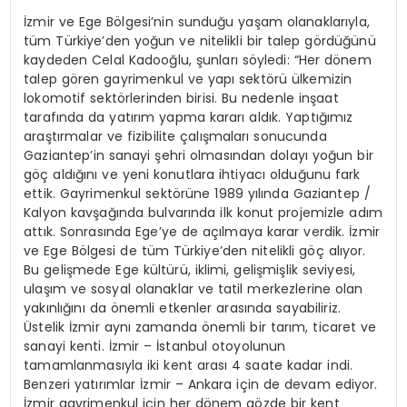
İzmir ve Ege Bölgesi’nin sunduğu yaşam olanaklarıyla,
tüm Türkiye’den yoğun ve nitelikli bir talep gördüğünü
kaydeden Celal Kadooğlu, şunları söyledi: “Her dönem
talep gören gayrimenkul ve yapı sektörü ülkemizin
lokomotif sektörlerinden birisi. Bu nedenle inşaat
tarafında da yatırım yapma kararı aldık. Yaptığımız
araştırmalar ve fizibilite çalışmaları sonucunda
Gaziantep’in sanayi şehri olmasından dolayı yoğun bir
göç aldığını ve yeni konutlara ihtiyacı olduğunu fark
ettik. Gayrimenkul sektörüne 1989 yılında Gaziantep /
Kalyon kavşağında bulvarında ilk konut projemizle adım
attık. Sonrasında Ege’ye de açılmaya karar verdik. İzmir
ve Ege Bölgesi de tüm Türkiye’den nitelikli göç alıyor.
Bu gelişmede Ege kültürü, iklimi, gelişmişlik seviyesi,
ulaşım ve sosyal olanaklar ve tatil merkezlerine olan
yakınlığını da önemli etkenler arasında sayabiliriz.
Üstelik İzmir aynı zamanda önemli bir tarım, ticaret ve
sanayi kenti. İzmir – İstanbul otoyolunun
tamamlanmasıyla iki kent arası 4 saate kadar indi.
Benzeri yatırımlar İzmir – Ankara için de devam ediyor.
İzmir gayrimenkul için her dönem gözde bir kent