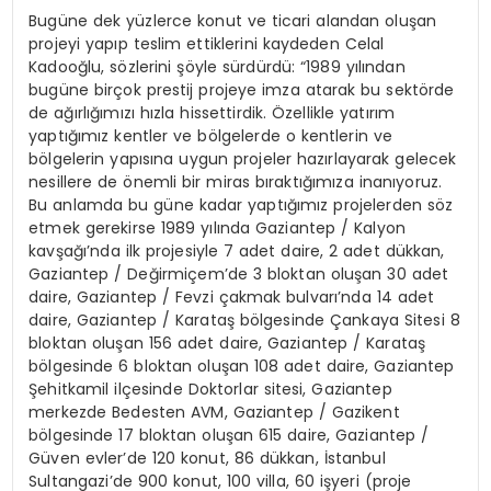
Bugüne dek yüzlerce konut ve ticari alandan oluşan
projeyi yapıp teslim ettiklerini kaydeden Celal
Kadooğlu, sözlerini şöyle sürdürdü: “1989 yılından
bugüne birçok prestij projeye imza atarak bu sektörde
de ağırlığımızı hızla hissettirdik. Özellikle yatırım
yaptığımız kentler ve bölgelerde o kentlerin ve
bölgelerin yapısına uygun projeler hazırlayarak gelecek
nesillere de önemli bir miras bıraktığımıza inanıyoruz.
Bu anlamda bu güne kadar yaptığımız projelerden söz
etmek gerekirse 1989 yılında Gaziantep / Kalyon
kavşağı’nda ilk projesiyle 7 adet daire, 2 adet dükkan,
Gaziantep / Değirmiçem’de 3 bloktan oluşan 30 adet
daire, Gaziantep / Fevzi çakmak bulvarı’nda 14 adet
daire, Gaziantep / Karataş bölgesinde Çankaya Sitesi 8
bloktan oluşan 156 adet daire, Gaziantep / Karataş
bölgesinde 6 bloktan oluşan 108 adet daire, Gaziantep
Şehitkamil ilçesinde Doktorlar sitesi, Gaziantep
merkezde Bedesten AVM, Gaziantep / Gazikent
bölgesinde 17 bloktan oluşan 615 daire, Gaziantep /
Güven evler’de 120 konut, 86 dükkan, İstanbul
Sultangazi’de 900 konut, 100 villa, 60 işyeri (proje