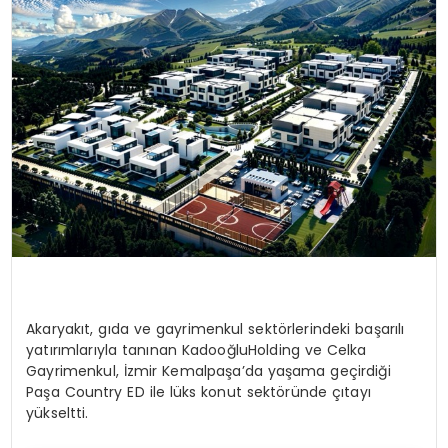
SIYASET
EĞITIM
YAŞAM
Akaryakıt, gıda ve gayrimenkul sektörlerindeki başarılı
yatırımlarıyla tanınan KadooğluHolding ve Celka
Gayrimenkul, İzmir Kemalpaşa’da yaşama geçirdiği
Paşa Country ED ile lüks konut sektöründe çıtayı
yükseltti.