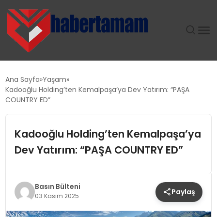
GÜNDEM
Ana Sayfa
Yaşam
Kadooğlu Holding’ten Kemalpaşa’ya Dev Yatırım: “PAŞA
TEKNOLOJI
COUNTRY ED”
SPOR
Kadooğlu Holding’ten Kemalpaşa’ya
Dev Yatırım: “PAŞA COUNTRY ED”
SAĞLIK
EKONOMI
Basın Bülteni
Paylaş
03 Kasım 2025
MAGAZIN