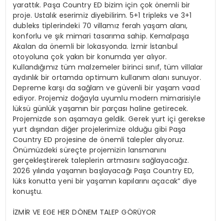
yarattık. Paşa Country ED bizim için çok önemli bir
proje. Ustalık eserimiz diyebilirim. 5+1 tripleks ve 3+1
dubleks tiplerindeki 70 villamız ferah yaşam alanı,
konforlu ve şık mimari tasarıma sahip. Kemalpaşa
Akalan da önemli bir lokasyonda. İzmir İstanbul
otoyoluna çok yakın bir konumda yer alıyor.
Kullandığımız tüm malzemeler birinci sınıf, tüm villalar
aydınlık bir ortamda optimum kullanım alanı sunuyor.
Depreme karşı da sağlam ve güvenli bir yaşam vaad
ediyor. Projemiz doğayla uyumlu modern mimarisiyle
lüksü günlük yaşamın bir parçası haline getirecek.
Projemizde son aşamaya geldik. Gerek yurt içi gerekse
yurt dışından diğer projelerimize olduğu gibi Paşa
Country ED projesine de önemli talepler alıyoruz.
Önümüzdeki süreçte projemizin lansmanını
gerçekleştirerek taleplerin artmasını sağlayacağız.
2026 yılında yaşamın başlayacağı Paşa Country ED,
lüks konutta yeni bir yaşamın kapılarını açacak” diye
konuştu.
İZMİR VE EGE HER DÖNEM TALEP GÖRÜYOR