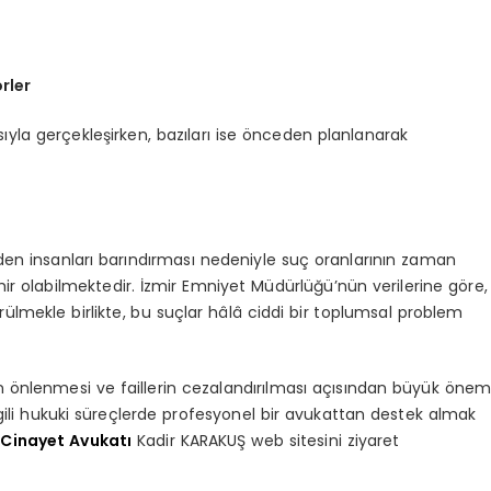
rler
ıyla gerçekleşirken, bazıları ise önceden planlanarak
erden insanları barındırması nedeniyle suç oranlarının zaman
hir olabilmektedir. İzmir Emniyet Müdürlüğü’nün verilerine göre,
ülmekle birlikte, bu suçlar hâlâ ciddi bir toplumsal problem
 önlenmesi ve faillerin cezalandırılması açısından büyük öne
lgili hukuki süreçlerde profesyonel bir avukattan destek almak
 Cinayet Avukatı
Kadir KARAKUŞ web sitesini ziyaret