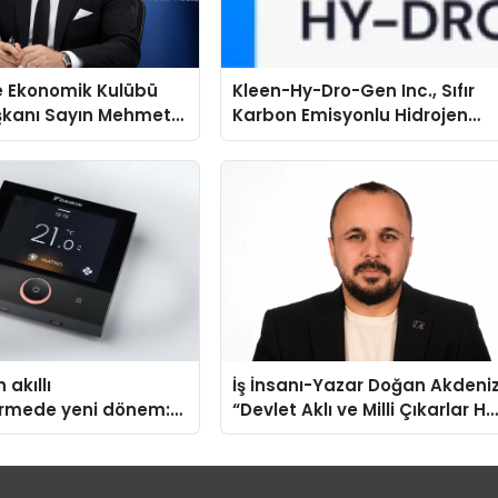
e Ekonomik Kulübü
Kleen-Hy-Dro-Gen Inc., Sıfır
şkanı Sayın Mehmet
Karbon Emisyonlu Hidrojen
konomiye dair yaptığı
Isıtma Teknolojisinde ISO ve
a şunları kaydetti:
TSSA Düzenleyici Onaylarını
Aldı
 akıllı
İş İnsanı-Yazar Doğan Akdeniz
irmede yeni dönem:
“Devlet Aklı ve Milli Çıkarlar He
us Türkiye’de
Şeyin Üzerindedir”