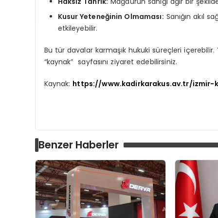
Haksız Tahrik:
Mağdurun sanığı ağır bir şekilde
Kusur Yeteneğinin Olmaması:
Sanığın akıl sa
etkileyebilir.
Bu tür davalar karmaşık hukuki süreçleri içerebili
“kaynak” sayfasını ziyaret edebilirsiniz.
Kaynak:
https://www.kadirkarakus.av.tr/izmir-
Benzer Haberler