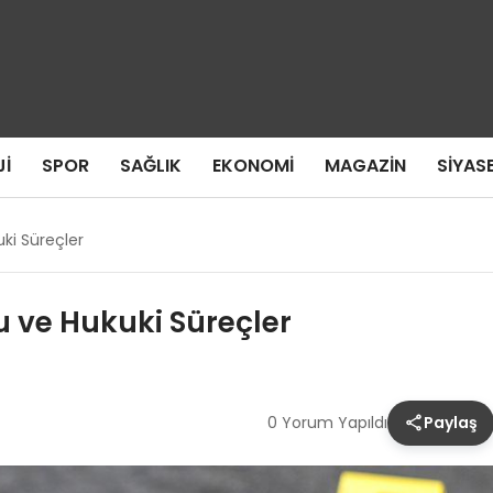
I
SPOR
SAĞLIK
EKONOMI
MAGAZIN
SIYAS
ki Süreçler
 ve Hukuki Süreçler
0 Yorum Yapıldı
Paylaş