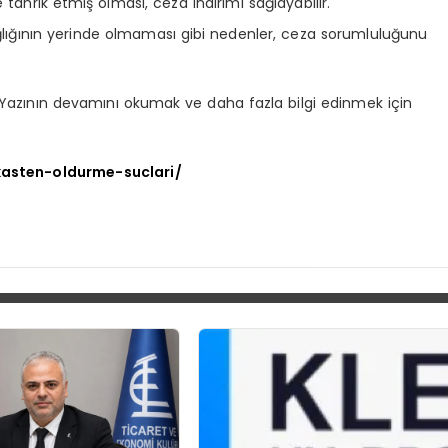
 tahrik etmiş olması, ceza indirimi sağlayabilir.
ğlığının yerinde olmaması gibi nedenler, ceza sorumluluğunu
r. Yazının devamını okumak ve daha fazla bilgi edinmek için
kasten-oldurme-suclari/