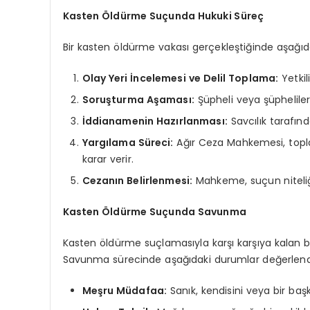
Kasten Öldürme Suçunda Hukuki Süreç
Bir kasten öldürme vakası gerçekleştiğinde aşağıdaki
Olay Yeri İncelemesi ve Delil Toplama:
Yetkil
Soruşturma Aşaması:
Şüpheli veya şüpheliler b
İddianamenin Hazırlanması:
Savcılık tarafın
Yargılama Süreci:
Ağır Ceza Mahkemesi, toplan
karar verir.
Cezanın Belirlenmesi:
Mahkeme, suçun niteliği
Kasten Öldürme Suçunda Savunma
Kasten öldürme suçlamasıyla karşı karşıya kalan bi
Savunma sürecinde aşağıdaki durumlar değerlendiri
Meşru Müdafaa:
Sanık, kendisini veya bir baş