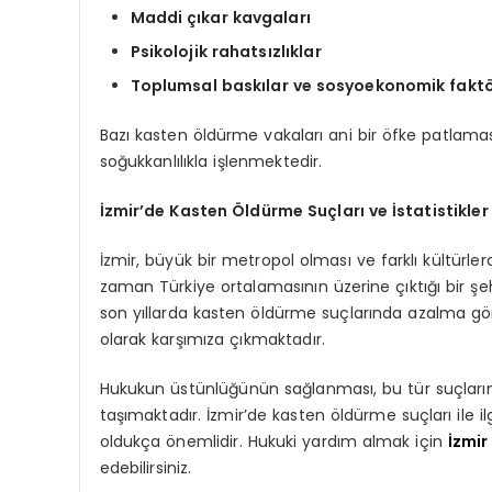
Maddi çıkar kavgaları
Psikolojik rahatsızlıklar
Toplumsal baskılar ve sosyoekonomik faktö
Bazı kasten öldürme vakaları ani bir öfke patlamas
soğukkanlılıkla işlenmektedir.
İzmir’de Kasten Öldürme Suçları ve İstatistikler
İzmir, büyük bir metropol olması ve farklı kültürl
zaman Türkiye ortalamasının üzerine çıktığı bir şe
son yıllarda kasten öldürme suçlarında azalma gör
olarak karşımıza çıkmaktadır.
Hukukun üstünlüğünün sağlanması, bu tür suçların
taşımaktadır. İzmir’de kasten öldürme suçları ile i
oldukça önemlidir. Hukuki yardım almak için
İzmir
edebilirsiniz.