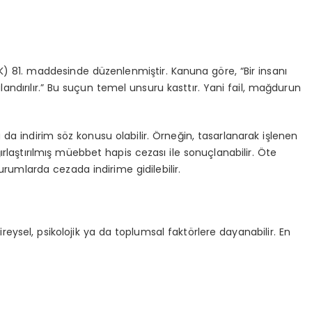
 81. maddesinde düzenlenmiştir. Kanuna göre, “Bir insanı
andırılır.” Bu suçun temel unsuru kasttır. Yani fail, mağdurun
a indirim söz konusu olabilir. Örneğin, tasarlanarak işlenen
rlaştırılmış müebbet hapis cezası ile sonuçlanabilir. Öte
umlarda cezada indirime gidilebilir.
reysel, psikolojik ya da toplumsal faktörlere dayanabilir. En