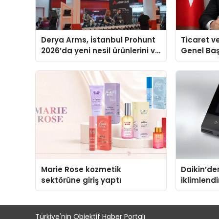
Derya Arms, İstanbul Prohunt
Ticaret v
2026’da yeni nesil ürünlerini ve
Genel Ba
global marka vizyonunu
Ulutaş, e
sergiledi
açıklamad
Marie Rose kozmetik
Daikin’den
sektörüne giriş yaptı
iklimlend
Madoka Pl
Türkiye'nin Objektif Haber Portalı