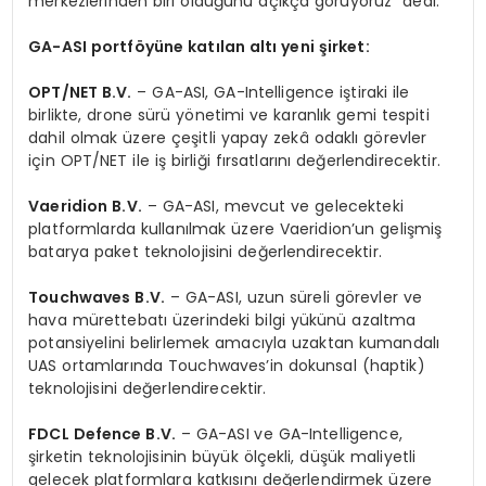
merkezlerinden biri olduğunu açıkça görüyoruz” dedi.
GA-ASI portföyüne katılan altı yeni şirket:
OPT/NET B.V.
– GA-ASI, GA-Intelligence iştiraki ile
birlikte, drone sürü yönetimi ve karanlık gemi tespiti
dahil olmak üzere çeşitli yapay zekâ odaklı görevler
için OPT/NET ile iş birliği fırsatlarını değerlendirecektir.
Vaeridion B.V.
– GA-ASI, mevcut ve gelecekteki
platformlarda kullanılmak üzere Vaeridion’un gelişmiş
batarya paket teknolojisini değerlendirecektir.
Touchwaves B.V.
– GA-ASI, uzun süreli görevler ve
hava mürettebatı üzerindeki bilgi yükünü azaltma
potansiyelini belirlemek amacıyla uzaktan kumandalı
UAS ortamlarında Touchwaves’in dokunsal (haptik)
teknolojisini değerlendirecektir.
FDCL Defence B.V.
– GA-ASI ve GA-Intelligence,
şirketin teknolojisinin büyük ölçekli, düşük maliyetli
gelecek platformlara katkısını değerlendirmek üzere