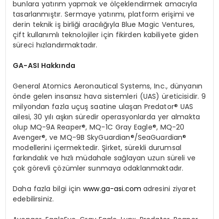
bunlara yatırım yapmak ve ölçeklendirmek amacıyla
tasarlanmıştır. Sermaye yatırımı, platform erişimi ve
derin teknik iş birliği aracılığıyla Blue Magic Ventures,
çift kullanımlı teknolojiler için fikirden kabiliyete giden
süreci hızlandırmaktadır.
GA-ASI Hakkında
General Atomics Aeronautical Systems, Inc., dünyanın
önde gelen insansız hava sistemleri (UAS) üreticisidir. 9
milyondan fazla uçuş saatine ulaşan Predator® UAS
ailesi, 30 yılı aşkın süredir operasyonlarda yer almakta
olup MQ-9A Reaper®, MQ-1C Gray Eagle®, MQ-20
Avenger®, ve MQ-9B SkyGuardian®/SeaGuardian®
modellerini içermektedir. Şirket, sürekli durumsal
farkındalık ve hızlı müdahale sağlayan uzun süreli ve
çok görevli çözümler sunmaya odaklanmaktadır.
Daha fazla bilgi için
www.ga-asi.com
adresini ziyaret
edebilirsiniz.