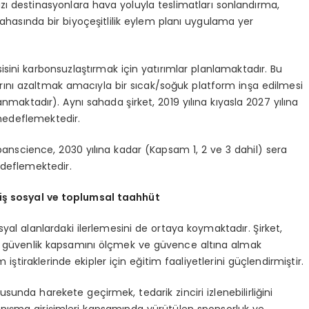
zı destinasyonlara hava yoluyla teslimatları sonlandırma,
asında bir biyoçeşitlilik eylem planı uygulama yer
ini karbonsuzlaştırmak için yatırımlar planlamaktadır. Bu
rını azaltmak amacıyla bir sıcak/soğuk platform inşa edilmesi
aktadır). Aynı sahada şirket, 2019 yılına kıyasla 2027 yılına
hedeflemektedir.
science, 2030 yılına kadar (Kapsam 1, 2 ve 3 dahil) sera
edeflemektedir.
iş sosyal ve toplumsal taahhüt
yal alanlardaki ilerlemesini de ortaya koymaktadır. Şirket,
al güvenlik kapsamını ölçmek ve güvence altına almak
iştiraklerinde ekipler için eğitim faaliyetlerini güçlendirmiştir.
usunda harekete geçirmek, tedarik zinciri izlenebilirliğini
yanışma girişimleri kapsamında yürütülen sponsorluk ve