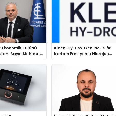
e Ekonomik Kulübü
Kleen-Hy-Dro-Gen Inc., Sıfır
şkanı Sayın Mehmet
Karbon Emisyonlu Hidrojen
konomiye dair yaptığı
Isıtma Teknolojisinde ISO ve
a şunları kaydetti:
TSSA Düzenleyici Onaylarını
Aldı