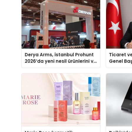
Derya Arms, İstanbul Prohunt
Ticaret v
2026’da yeni nesil ürünlerini ve
Genel Ba
global marka vizyonunu
Ulutaş, e
sergiledi
açıklamad