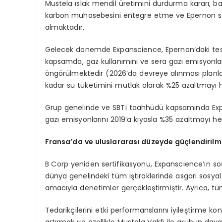
Mustela ıslak mendil üretimini durdurma kararı, ba
karbon muhasebesini entegre etme ve Epernon sah
almaktadır.
Gelecek dönemde Expanscience, Epernon’daki tesis
kapsamda, gaz kullanımını ve sera gazı emisyonla
öngörülmektedir (2026’da devreye alınması planlanm
kadar su tüketimini mutlak olarak %25 azaltmayı 
Grup genelinde ve SBTi taahhüdü kapsamında Expan
gazı emisyonlarını 2019’a kıyasla %35 azaltmayı h
Fransa’da ve uluslararası düzeyde güçlendirilm
B Corp yeniden sertifikasyonu, Expanscience’ın sos
dünya genelindeki tüm iştiraklerinde asgari sosy
amacıyla denetimler gerçekleştirmiştir. Ayrıca, tüm 
Tedarikçilerini etki performanslarını iyileştirme kon
artırmak ve özellikle Mustela Vakfı ile grubun da