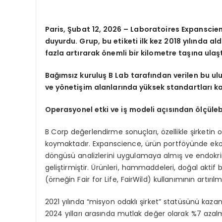
Paris, Şubat 12, 2026 – Laboratoires Expanscience
duyurdu. Grup, bu etiketi ilk kez 2018 yılında al
fazla artırarak önemli bir kilometre taşına ulaşt
Bağımsız kuruluş B Lab tarafından verilen bu ul
ve yönetişim alanlarında yüksek standartları kar
Operasyonel etki ve iş modeli açısından ölçülebi
B Corp değerlendirme sonuçları, özellikle şirketi
koymaktadır. Expanscience, ürün portföyünde eko-
döngüsü analizlerini uygulamaya almış ve endokrin
geliştirmiştir. Ürünleri, hammaddeleri, doğal aktif bi
(örneğin Fair for Life, FairWild) kullanımının artırı
2021 yılında “misyon odaklı şirket” statüsünü kazan
2024 yılları arasında mutlak değer olarak %7 azalm