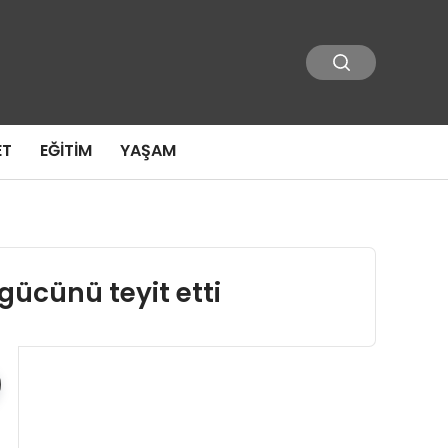
ET
EĞITIM
YAŞAM
gücünü teyit etti