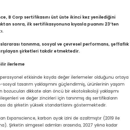
, B Corp sertifikasını üst üste ikinci kez yenilediğini
dıktan sonra, ilk sertifikasyonuna kıyasla puanını 23’ten
ı.
uslararası tanınma, sosyal ve çevresel performans, şeffaflık
şılayan şirketleri takdir etmektedir.
lir ilerleme
n operasyonel etkisinde kayda değer ilerlemeler olduğunu ortaya
sosyal tasarım yaklaşımını güçlendirmiş, ürünlerinin yaşam
 bozucuları dikkate alan öncü bir ekotoksikoloji yaklaşımı
leşenleri ve değer zincirleri için tanınmış dış sertifikaların
lması da şirketin yüksek standartlarını göstermektedir.
an Expanscience, karbon ayak izini de azaltmıştır (2019 ile
a). Şirketin simgesel adımları arasında, 2027 yılına kadar