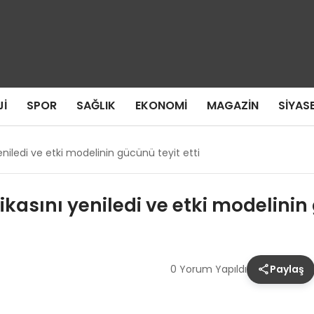
I
SPOR
SAĞLIK
EKONOMI
MAGAZIN
SIYAS
eniledi ve etki modelinin gücünü teyit etti
kasını yeniledi ve etki modelinin 
0 Yorum Yapıldı
Paylaş