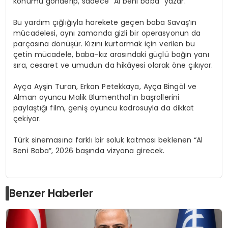
konumu gönderip, sadece “Al beni baba” yazar.
Bu yardım çığlığıyla harekete geçen baba Savaş’ın
mücadelesi, aynı zamanda gizli bir operasyonun da
parçasına dönüşür. Kızını kurtarmak için verilen bu
çetin mücadele, baba-kız arasındaki güçlü bağın yanı
sıra, cesaret ve umudun da hikâyesi olarak öne çıkıyor.
Ayça Ayşin Turan, Erkan Petekkaya, Ayça Bingöl ve
Alman oyuncu Malik Blumenthal’ın başrollerini
paylaştığı film, geniş oyuncu kadrosuyla da dikkat
çekiyor.
Türk sinemasına farklı bir soluk katması beklenen “Al
Beni Baba”, 2026 başında vizyona girecek.
Benzer Haberler