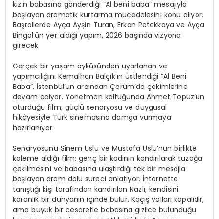
kızın babasına gönderdiği “Al beni baba” mesajıyla
başlayan dramatik kurtarma mücadelesini konu alıyor.
Başrollerde Ayça Ayşin Turan, Erkan Petekkaya ve Ayça
Bingöl’ün yer aldığı yapım, 2026 başında vizyona
girecek.
Gerçek bir yaşam öyküsünden uyarlanan ve
yapımcılığını Kemalhan Balçık’ın üstlendiği “Al Beni
Baba”, İstanbul’un ardından Çorum’da çekimlerine
devam ediyor. Yönetmen koltuğunda Ahmet Topuz’un
oturduğu film, güçlü senaryosu ve duygusal
hikâyesiyle Türk sinemasına damga vurmaya
hazırlanıyor.
Senaryosunu Sinem Uslu ve Mustafa Uslu’nun birlikte
kaleme aldığı film; genç bir kadının kandırılarak tuzağa
çekilmesini ve babasına ulaştırdığı tek bir mesajla
başlayan dram dolu süreci anlatıyor. İnternette
tanıştığı kişi tarafından kandırılan Nazlı, kendisini
karanlık bir dünyanın içinde bulur. Kaçış yolları kapalıdır,
ama büyük bir cesaretle babasına gizlice bulunduğu