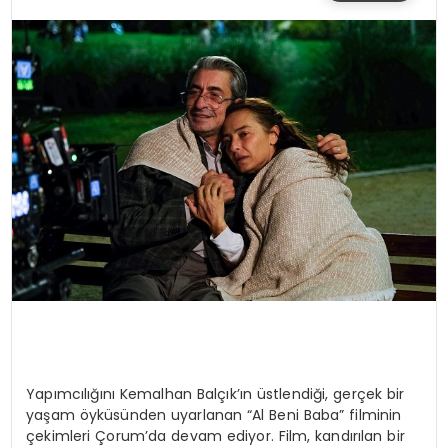
SIYASET
EĞITIM
YAŞAM
Yapımcılığını Kemalhan Balçık’ın üstlendiği, gerçek bir
yaşam öyküsünden uyarlanan “Al Beni Baba” filminin
çekimleri Çorum’da devam ediyor. Film, kandırılan bir