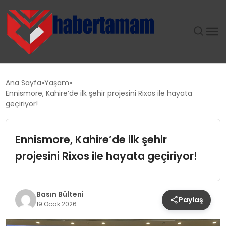
GÜNDEM
Ana Sayfa
Yaşam
Ennismore, Kahire’de ilk şehir projesini Rixos ile hayata
TEKNOLOJI
geçiriyor!
SPOR
Ennismore, Kahire’de ilk şehir
projesini Rixos ile hayata geçiriyor!
SAĞLIK
EKONOMI
Basın Bülteni
Paylaş
19 Ocak 2026
MAGAZIN