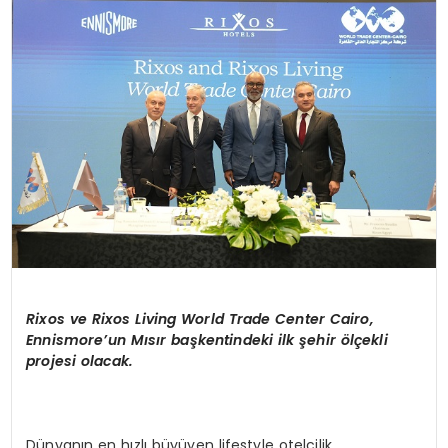
SIYASET
EĞITIM
YAŞAM
Rixos ve Rixos Living World Trade Center Cairo,
Ennismore
’un Mısı
r ba
şkentindeki ilk şehir
ö
lçekli
projesi olacak.
Dünyanın en hızlı büyüyen lifestyle otelcilik