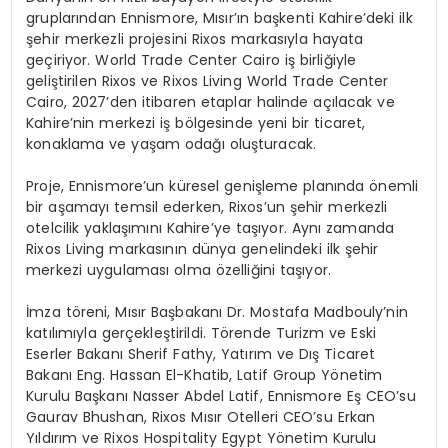
gruplarından Ennismore, Mısır’ın başkenti Kahire’deki ilk
şehir merkezli projesini Rixos markasıyla hayata
geçiriyor. World Trade Center Cairo iş birliğiyle
geliştirilen Rixos ve Rixos Living World Trade Center
Cairo, 2027’den itibaren etaplar halinde açılacak ve
Kahire’nin merkezi iş bölgesinde yeni bir ticaret,
konaklama ve yaşam odağı oluşturacak.
Proje, Ennismore’un küresel genişleme planında önemli
bir aşamayı temsil ederken, Rixos’un şehir merkezli
otelcilik yaklaşımını Kahire’ye taşıyor. Aynı zamanda
Rixos Living markasının dünya genelindeki ilk şehir
merkezi uygulaması olma özelliğini taşıyor.
İmza töreni, Mısır Başbakanı Dr. Mostafa Madbouly’nin
katılımıyla gerçekleştirildi. Törende Turizm ve Eski
Eserler Bakanı Sherif Fathy, Yatırım ve Dış Ticaret
Bakanı Eng. Hassan El-Khatib, Latif Group Yönetim
Kurulu Başkanı Nasser Abdel Latif, Ennismore Eş CEO’su
Gaurav Bhushan, Rixos Mısır Otelleri CEO’su Erkan
Yıldırım ve Rixos Hospitality Egypt Yönetim Kurulu