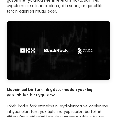
gösterme’’ yolunda nemli referans noktasıdır. Tek
uygulama ile alınacak olan çoklu sonuçlar genellikle
tercih edenleri mutlu eder.
Mevsimsel bir farklılık g
ö
stermeden yaz-kış
yapılabilen bir uygulama
Erkek-kadın fark etmeksizin, aydınlanma ve canlanma
ihtiyacı olan tüm yüz tiplerine yapılabilen bu teknik
diğer vücut bölgeleri için de uygundur. Sıklıkla boyun