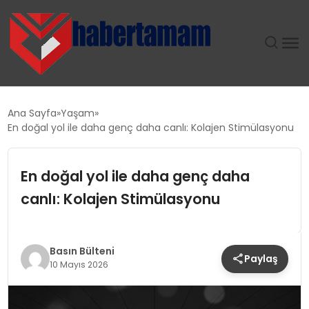
GÜNDEM
Ana Sayfa
Yaşam
En doğal yol ile daha genç daha canlı: Kolajen Stimülasyonu
TEKNOLOJI
En doğal yol ile daha genç daha
SPOR
canlı: Kolajen Stimülasyonu
SAĞLIK
EKONOMI
Basın Bülteni
Paylaş
10 Mayıs 2026
MAGAZIN