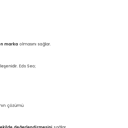
len marka
olmasını sağlar.
eşenidir. Eds Seo;
ının çözümü
şekilde değerlendirmesini
sağlar.