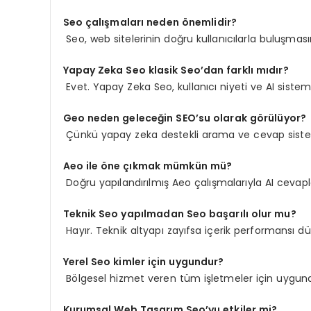
Seo çalışmaları neden önemlidir?
Seo, web sitelerinin doğru kullanıcılarla buluşmasın
Yapay Zeka Seo klasik Seo’dan farklı mıdır?
Evet. Yapay Zeka Seo, kullanıcı niyeti ve AI sistem
Geo neden geleceğin SEO’su olarak görülüyor?
Çünkü yapay zeka destekli arama ve cevap sistem
Aeo ile öne çıkmak mümkün mü?
Doğru yapılandırılmış Aeo çalışmalarıyla AI ceva
Teknik Seo yapılmadan Seo başarılı olur mu?
Hayır. Teknik altyapı zayıfsa içerik performansı dü
Yerel Seo kimler için uygundur?
Bölgesel hizmet veren tüm işletmeler için uygund
Kurumsal Web Tasarım Seo’yu etkiler mi?