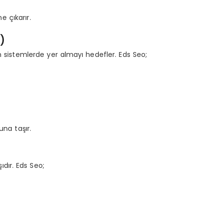
e çıkarır.
)
an sistemlerde yer almayı hedefler. Eds Seo;
a taşır.
şıdır. Eds Seo;