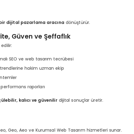
 bir dijital pazarlama aracına
dönüştürür.
te, Güven ve Şeffaflık
dilir:
amalı SEO ve web tasarım tecrübesi
trendlerine hakim uzman ekip
yöntemler
i performans raporları
ülebilir, kalıcı ve güvenilir
dijital sonuçlar üretir.
Seo, Geo, Aeo ve Kurumsal Web Tasarım hizmetleri sunar.