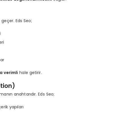
e geçer. Eds Seo;
i
eri
lar
a verimli
hale getirir.
tion)
manın anahtarıdır. Eds Seo;
rik yapıları