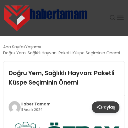
GÜNDEM
Ana Sayfa
Yaşam
Doğru Yem, Sağlıklı Hayvan: Paketli Küspe Seçiminin Önemi
TEKNOLOJI
Doğru Yem, Sağlıklı Hayvan: Paketli
SPOR
Küspe Seçiminin Önemi
SAĞLIK
EKONOMI
Haber Tamam
Paylaş
11 Aralık 2024
MAGAZIN