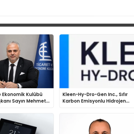
e Ekonomik Kulübü
Kleen-Hy-Dro-Gen Inc., Sıfır
şkanı Sayın Mehmet
Karbon Emisyonlu Hidrojen
konomiye dair yaptığı
Isıtma Teknolojisinde ISO ve
a şunları kaydetti:
TSSA Düzenleyici Onaylarını
Aldı