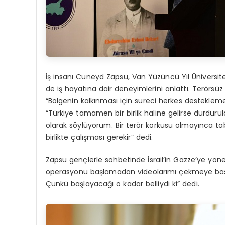
İş insanı Cüneyd Zapsu, Van Yüzüncü Yıl Üniversite
de iş hayatına dair deneyimlerini anlattı. Terörsüz
“Bölgenin kalkınması için süreci herkes desteklemel
“Türkiye tamamen bir birlik haline gelirse durdur
olarak söylüyorum. Bir terör korkusu olmayınca tab
birlikte çalışması gerekir” dedi.
Zapsu gençlerle sohbetinde İsrail’in Gazze’ye yönel
operasyonu başlamadan videolarımı çekmeye başl
Çünkü başlayacağı o kadar belliydi ki” dedi.