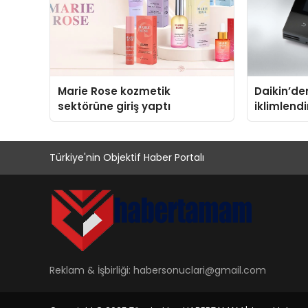
Marie Rose kozmetik
Daikin’den
sektörüne giriş yaptı
iklimlend
Madoka Pl
Türkiye'nin Objektif Haber Portalı
Reklam & İşbirliği:
habersonuclari@gmail.com