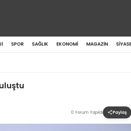
I
SPOR
SAĞLIK
EKONOMI
MAGAZIN
SIYAS
uluştu
0 Yorum Yapıldı
Paylaş