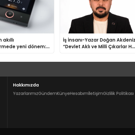
 akıllı
İş İnsanı-Yazar Doğan Akdeniz
irmede yeni dönem:
“Devlet Aklı ve Milli Çıkarlar He
us Türkiye’de
Şeyin Üzerindedir”
Hakkımızda
Yazarlarımız
Gündem
Künye
Hesabım
İletişim
Gizlilik Politikası