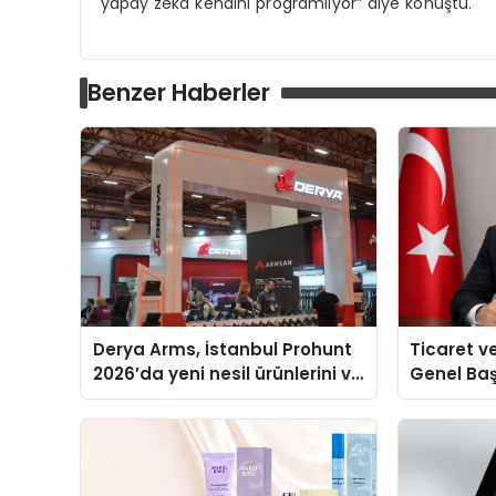
yapay zeka kendini programlıyor” diye konuştu.
Benzer Haberler
Derya Arms, İstanbul Prohunt
Ticaret v
2026’da yeni nesil ürünlerini ve
Genel Ba
global marka vizyonunu
Ulutaş, e
sergiledi
açıklamad