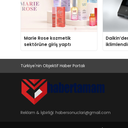
Marie Rose kozmetik
Daikin’den
sektörüne giriş yaptı
iklimlend
Madoka Pl
Türkiye'nin Objektif Haber Portalı
Reklam & İşbirliği:
habersonuclari@gmail.com