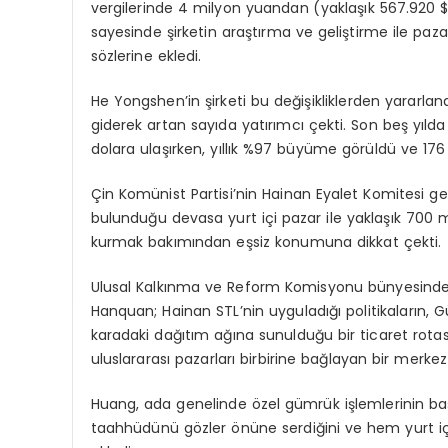
vergilerinde 4 milyon yuandan (yaklaşık 567.920 $) f
sayesinde şirketin araştırma ve geliştirme ile paz
sözlerine ekledi.
He Yongshen’in şirketi bu değişikliklerden yararlan
giderek artan sayıda yatırımcı çekti. Son beş yıld
dolara ulaşırken, yıllık %97 büyüme görüldü ve 176
Çin Komünist Partisi’nin Hainan Eyalet Komitesi gen
bulunduğu devasa yurt içi pazar ile yaklaşık 700
kurmak bakımından eşsiz konumuna dikkat çekti.
Ulusal Kalkınma ve Reform Komisyonu bünyesinde
Hanquan; Hainan STL’nin uyguladığı politikaların
karadaki dağıtım ağına sunulduğu bir ticaret rot
uluslararası pazarları birbirine bağlayan bir merke
Huang, ada genelinde özel gümrük işlemlerinin başl
taahhüdünü gözler önüne serdiğini ve hem yurt iç