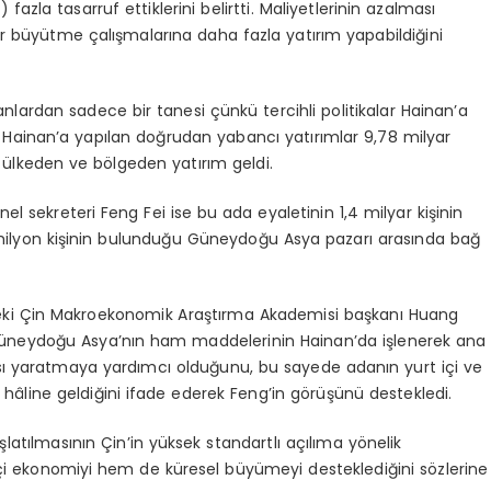
azla tasarruf ettiklerini belirtti. Maliyetlerinin azalması
ar büyütme çalışmalarına daha fazla yatırım yapabildiğini
anlardan sadece bir tanesi çünkü tercihli politikalar Hainan’a
a Hainan’a yapılan doğrudan yabancı yatırımlar 9,78 milyar
 ülkeden ve bölgeden yatırım geldi.
el sekreteri Feng Fei ise bu ada eyaletinin 1,4 milyar kişinin
 milyon kişinin bulunduğu Güneydoğu Asya pazarı arasında bağ
ki Çin Makroekonomik Araştırma Akademisi başkanı Huang
, Güneydoğu Asya’nın ham maddelerinin Hainan’da işlenerek ana
ası yaratmaya yardımcı olduğunu, bu sayede adanın yurt içi ve
z hâline geldiğini ifade ederek Feng’in görüşünü destekledi.
atılmasının Çin’in yüksek standartlı açılıma yönelik
i ekonomiyi hem de küresel büyümeyi desteklediğini sözlerine