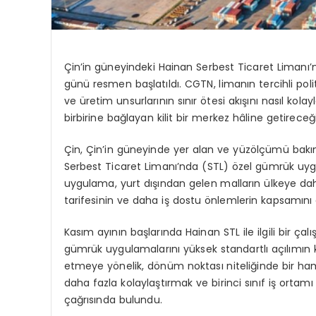
Çin’in güneyindeki
Hainan
Serbest Ticaret Limanı
günü resmen başlatıldı. CGTN, limanın tercihli polit
ve üretim unsurlarının sınır ötesi akışını nasıl kol
birbirine bağlayan kilit bir merkez hâline getirece
Çin, Çin’in güneyinde yer alan ve yüzölçümü bakı
Serbest Ticaret Limanı’nda (STL) özel gümrük uy
uygulama, yurt dışından gelen malların ülkeye dah
tarifesinin ve daha iş dostu önlemlerin kapsamını g
Kasım ayının başlarında Hainan STL ile ilgili bir ça
gümrük uygulamalarını yüksek standartlı açılımın
etmeye yönelik, dönüm noktası niteliğinde bir hamle
daha fazla kolaylaştırmak ve birinci sınıf iş orta
çağrısında bulundu.