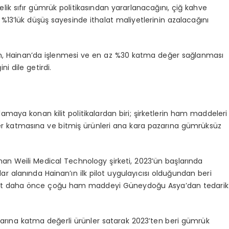
ik sıfır gümrük politikasından yararlanacağını, çiğ kahve
%13’lük düşüş sayesinde ithalat maliyetlerinin azalacağını
nin, Hainan’da işlenmesi ve en az %30 katma değer sağlanması
i dile getirdi.
amaya konan kilit politikalardan biri; şirketlerin ham maddeleri
r katmasına ve bitmiş ürünleri ana kara pazarına gümrüksüz
inan Weili Medical Technology şirketi, 2023’ün başlarında
 alanında Hainan’ın ilk pilot uygulayıcısı olduğundan beri
şirket daha önce çoğu ham maddeyi Güneydoğu Asya’dan tedarik
arına katma değerli ürünler satarak 2023’ten beri gümrük