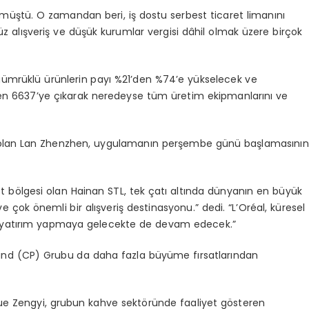
ülmüştü. O zamandan beri, iş dostu serbest ticaret limanını
lışveriş ve düşük kurumlar vergisi dâhil olmak üzere birçok
gümrüklü ürünlerin payı %21’den %74’e yükselecek ve
den 6637’ye çıkarak neredeyse tüm üretim ekipmanlarını ve
törü olan Lan Zhenzhen, uygulamanın perşembe günü başlamasının
ot bölgesi olan Hainan STL, tek çatı altında dünyanın en büyük
 çok önemli bir alışveriş destinasyonu.” dedi. “L’Oréal, küresel
da yatırım yapmaya gelecekte de devam edecek.”
and (CP) Grubu da daha fazla büyüme fırsatlarından
Xue Zengyi, grubun kahve sektöründe faaliyet gösteren