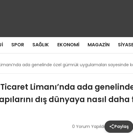
I
SPOR
SAĞLIK
EKONOMI
MAGAZIN
SIYAS
Limanı’nda ada genelinde özel gümrük uygulamaları sayesinde kap
 Ticaret Limanı’nda ada genelind
pılarını dış dünyaya nasıl daha 
0 Yorum Yapıldı
Paylaş