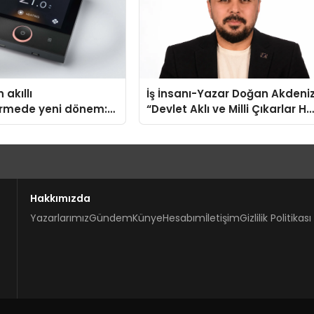
 akıllı
İş İnsanı-Yazar Doğan Akdeniz
irmede yeni dönem:
“Devlet Aklı ve Milli Çıkarlar He
us Türkiye’de
Şeyin Üzerindedir”
Hakkımızda
Yazarlarımız
Gündem
Künye
Hesabım
İletişim
Gizlilik Politikası