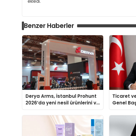
ekledi.
Benzer Haberler
Derya Arms, İstanbul Prohunt
Ticaret v
2026’da yeni nesil ürünlerini ve
Genel Ba
global marka vizyonunu
Ulutaş, e
sergiledi
açıklamad