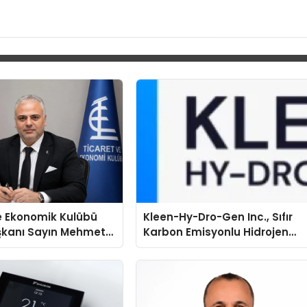
e Ekonomik Kulübü
Kleen-Hy-Dro-Gen Inc., Sıfır
şkanı Sayın Mehmet
Karbon Emisyonlu Hidrojen
konomiye dair yaptığı
Isıtma Teknolojisinde ISO ve
a şunları kaydetti:
TSSA Düzenleyici Onaylarını
Aldı