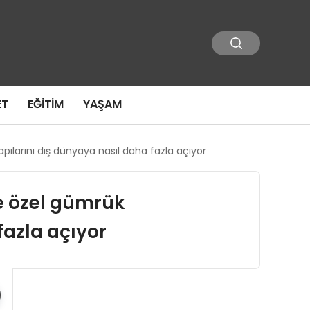
ET
EĞITIM
YAŞAM
ılarını dış dünyaya nasıl daha fazla açıyor
e özel gümrük
fazla açıyor