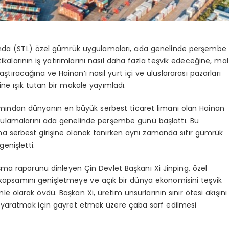
’nda (STL) özel gümrük uygulamaları, ada genelinde perşembe
ikalarının iş yatırımlarını nasıl daha fazla teşvik edeceğine, mal
aylaştıracağına ve
Hainan’ı
nasıl yurt içi ve uluslararası pazarları
ğine ışık tutan bir makale yayımladı.
mından dünyanın en büyük serbest ticaret limanı olan Hainan
gulamalarını ada genelinde perşembe günü başlattı. Bu
a serbest girişine olanak tanırken aynı zamanda sıfır gümrük
enişletti.
lışma raporunu dinleyen Çin Devlet Başkanı Xi Jinping, özel
 kapsamını genişletmeye ve açık bir dünya ekonomisini teşvik
 olarak övdü. Başkan Xi, üretim unsurlarının sınır ötesi akışını
mı yaratmak için gayret etmek üzere çaba sarf edilmesi