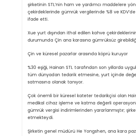
şirketinin STL’nin ham ve yardımcı maddelere yönel
çekirdeklerinde gümrük vergilerinde %8 ve KDV’de 
ifade etti.
Xue yurt dışından ithal edilen kahve çekirdekleri
durumunda Çin ana karasına gümrüksüz girebildiğin
Çin ve küresel pazarlar arasında köprü kuruyor
%30 eşiği, Hainan STL tarafından son yıllarda uygul
tüm dünyadan tedarik etmesine, yurt içinde değe
satmasına olanak tanıyor.
Çok önemli bir küresel kateter tedarikçisi olan Ha
medikal cihaz işleme ve katma değerli operasyonlar
gümrük vergisi indirimlerinden yararlanmıştır; 
etmekteydi.
Şirketin genel müdürü He Yongshen, ana kara paz