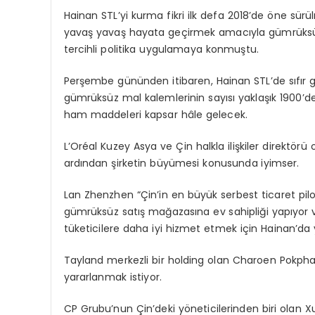
Hainan STL’yi kurma fikri ilk defa 2018’de öne sür
yavaş yavaş hayata geçirmek amacıyla gümrüksüz a
tercihli politika uygulamaya konmuştu.
Perşembe gününden itibaren, Hainan STL’de sıfır 
gümrüksüz mal kalemlerinin sayısı yaklaşık 1900’
ham maddeleri kapsar hâle gelecek.
L’Oréal Kuzey Asya ve Çin halkla ilişkiler direk
ardından şirketin büyümesi konusunda iyimser.
Lan Zhenzhen “Çin’in en büyük serbest ticaret pil
gümrüksüz satış mağazasına ev sahipliği yapıyor ve
tüketicilere daha iyi hizmet etmek için Hainan’
Tayland merkezli bir holding olan Charoen Pokph
yararlanmak istiyor.
CP Grubu’nun Çin’deki yöneticilerinden biri olan 