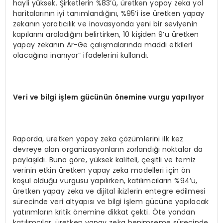
hayli yüksek. Şirketlerin %83’ü, üretken yapay zeka yol
haritalarının iyi tanımlandığını, %95’i ise üretken yapay
zekanın yaratıcılık ve inovasyonda yeni bir seviyenin
kapılarını araladığını belirtirken, 10 kişiden 9’u üretken
yapay zekanın Ar-Ge çalışmalarında maddi etkileri
olacağına inanıyor” ifadelerini kullandı.
Veri ve bilgi işlem gücünün önemine vurgu yapılıyor
Raporda, üretken yapay zeka çözümlerini ilk kez
devreye alan organizasyonların zorlandığı noktalar da
paylaşıldı. Buna göre, yüksek kaliteli, çeşitli ve temiz
verinin etkin üretken yapay zeka modelleri için ön
koşul olduğu vurgusu yapılırken, katılımcıların %94’ü,
üretken yapay zeka ve dijital ikizlerin entegre edilmesi
sürecinde veri altyapısı ve bilgi işlem gücüne yapılacak
yatırımların kritik önemine dikkat çekti. Öte yandan
katılımcılar, üretken yapay zeka benimseme sürecinde