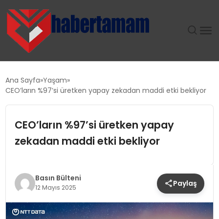
GÜNDEM
Ana Sayfa
Yaşam
CEO’ların %97’si üretken yapay zekadan maddi etki bekliyor
TEKNOLOJI
CEO’ların %97’si üretken yapay
SPOR
zekadan maddi etki bekliyor
SAĞLIK
EKONOMI
Basın Bülteni
Paylaş
12 Mayıs 2025
MAGAZIN