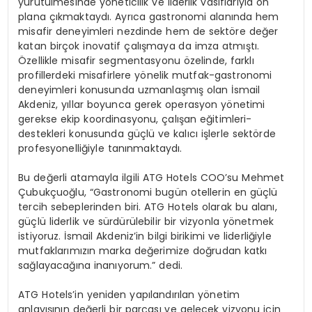
yürütülmesinde yöneticilik ve liderlik vasıflarıyla ön
plana çıkmaktaydı. Ayrıca gastronomi alanında hem
misafir deneyimleri nezdinde hem de sektöre değer
katan birçok inovatif çalışmaya
da
imza atmıştı.
Özellikle misafir segmentasyonu özelinde
,
farklı
profillerdeki
misafirlere yönelik mutfak-gastronomi
deneyimleri konusunda uzmanlaşmış olan İsmail
Akdeniz, yıllar boyunca gerek operasyon yönetimi
gerekse ekip koordinasyonu, çalışan eğitimleri-
destekleri konusunda güçlü ve kalıcı işlerle sektörde
profesyonelliğiyle
tanınmaktaydı.
Bu değerli atamayla ilgili ATG
Hotels
COO’su
Mehmet
Çubukçuoğlu, “Gastronomi bugün otellerin en güçlü
tercih sebeplerinden biri. ATG
Hotels
olarak bu alanı,
güçlü liderlik ve sürdürülebilir bir vizyonla yönetmek
istiyoruz. İsmail Akdeniz’in bilgi birikimi ve liderliğiyle
mutfaklarımızın marka değerimize doğrudan katkı
sağlayacağına inanıyorum.” dedi.
ATG
Hotels’in
yeniden yapılandırılan yönetim
anlayışının değerli bir parçası ve gelecek vizyonu için