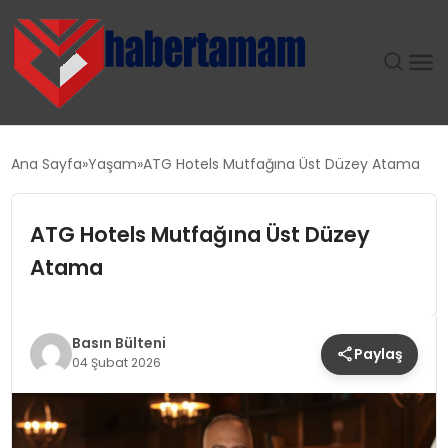
GÜNDEM
Ana Sayfa
Yaşam
ATG Hotels Mutfağına Üst Düzey Atama
TEKNOLOJI
ATG Hotels Mutfağına Üst Düzey
SPOR
Atama
SAĞLIK
Basın Bülteni
Paylaş
EKONOMI
04 Şubat 2026
MAGAZIN