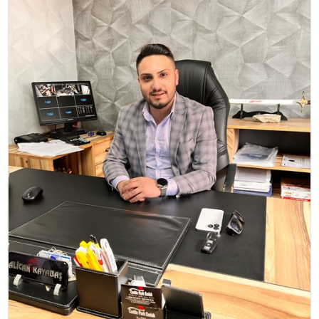
SIYASET
EĞITIM
YAŞAM