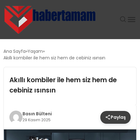
GÜNDEM
Ana Sayfa
Yaşam
Akıllı kombiler ile hem siz hem de cebiniz ısınsın
TEKNOLOJI
Akıllı kombiler ile hem siz hem de
SPOR
cebiniz ısınsın
SAĞLIK
EKONOMI
Basın Bülteni
Paylaş
29 Kasım 2025
MAGAZIN