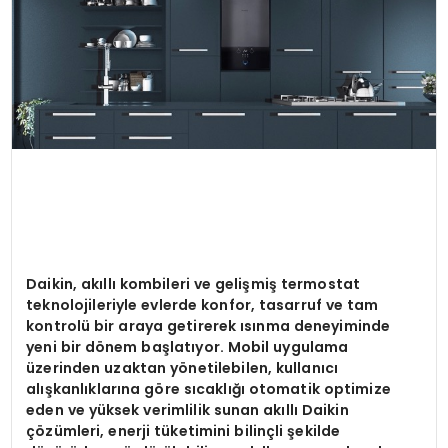
SIYASET
EĞITIM
YAŞAM
Daikin, akıllı kombileri ve gelişmiş termostat
teknolojileriyle evlerde konfor, tasarruf ve tam
kontrolü bir araya getirerek ısınma deneyiminde
yeni bir d
ö
nem başlatıyor. Mobil uygulama
üzerinden uzaktan y
ö
netilebilen, kullanıcı
alışkanlıklarına g
ö
re sıcaklığı otomatik optimize
eden ve yüksek verimlilik sunan akıllı Daikin
çözümleri, enerji tüketimini bilinçli şekilde