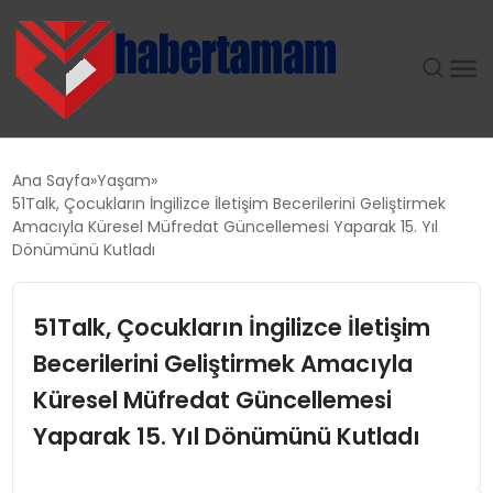
GÜNDEM
Ana Sayfa
Yaşam
51Talk, Çocukların İngilizce İletişim Becerilerini Geliştirmek
TEKNOLOJI
Amacıyla Küresel Müfredat Güncellemesi Yaparak 15. Yıl
Dönümünü Kutladı
SPOR
51Talk, Çocukların İngilizce İletişim
SAĞLIK
Becerilerini Geliştirmek Amacıyla
Küresel Müfredat Güncellemesi
EKONOMI
Yaparak 15. Yıl Dönümünü Kutladı
MAGAZIN