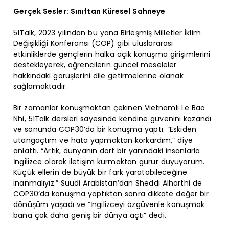
Gerçek Sesler: Sınıftan Küresel Sahneye
51Talk, 2023 yılından bu yana Birleşmiş Milletler İklim
Değişikliği Konferansı (COP) gibi uluslararası
etkinliklerde gençlerin halka açık konuşma girişimlerini
destekleyerek, öğrencilerin güncel meseleler
hakkındaki görüşlerini dile getirmelerine olanak
sağlamaktadır.
Bir zamanlar konuşmaktan çekinen Vietnamlı Le Bao
Nhi, 51Talk dersleri sayesinde kendine güvenini kazandı
ve sonunda COP30’da bir konuşma yaptı. “Eskiden
utangaçtım ve hata yapmaktan korkardım,” diye
anlattı. “Artık, dünyanın dört bir yanındaki insanlarla
İngilizce olarak iletişim kurmaktan gurur duyuyorum.
Küçük ellerin de büyük bir fark yaratabileceğine
inanmalıyız.” Suudi Arabistan’dan Sheddi Alharthi de
COP30’da konuşma yaptıktan sonra dikkate değer bir
dönüşüm yaşadı ve “İngilizceyi özgüvenle konuşmak
bana çok daha geniş bir dünya açtı” dedi.