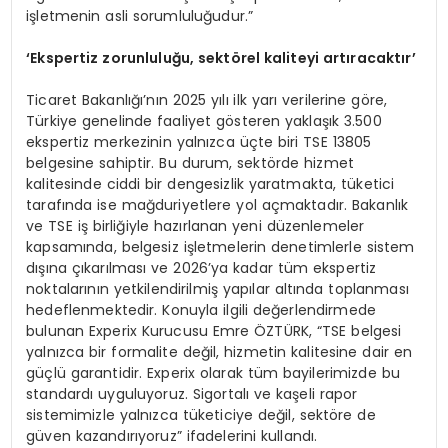
işletmenin asli sorumluluğudur.”
‘
Ekspertiz zorunluluğu, sekt
ö
rel kaliteyi artıracaktır
’
Ticaret Bakanlığı’nın 2025 yılı ilk yarı verilerine göre,
Türkiye genelinde faaliyet gösteren yaklaşık 3.500
ekspertiz merkezinin yalnızca üçte biri TSE 13805
belgesine sahiptir. Bu durum, sektörde hizmet
kalitesinde ciddi bir dengesizlik yaratmakta, tüketici
tarafında ise mağduriyetlere yol açmaktadır. Bakanlık
ve TSE iş birliğiyle hazırlanan yeni düzenlemeler
kapsamında, belgesiz işletmelerin denetimlerle sistem
dışına çıkarılması ve 2026’ya kadar tüm ekspertiz
noktalarının yetkilendirilmiş yapılar altında toplanması
hedeflenmektedir. Konuyla ilgili değerlendirmede
bulunan Experix Kurucusu Emre ÖZTÜRK, “TSE belgesi
yalnızca bir formalite değil, hizmetin kalitesine dair en
güçlü garantidir. Experix olarak tüm bayilerimizde bu
standardı uyguluyoruz. Sigortalı ve kaşeli rapor
sistemimizle yalnızca tüketiciye değil, sektöre de
güven kazandırıyoruz” ifadelerini kullandı.