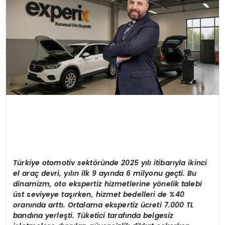
SIYASET
EĞITIM
YAŞAM
Türkiye otomotiv sekt
ö
ründe 2025 yılı itibarıyla ikinci
el araç devri, yılın ilk 9 ayında 6 milyonu geçti. Bu
dinamizm, oto ekspertiz hizmetlerine y
ö
nelik talebi
üst seviyeye taşırken, hizmet bedelleri de %40
oranında arttı. Ortalama ekspertiz ücreti 7.000 TL
bandına yerleş
ti. T
üketici tarafında belgesiz