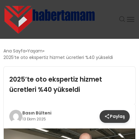
GÜNDEM
Ana Sayfa
Yaşam
2025’te oto ekspertiz hizmet ücretleri %40 yükseldi
TEKNOLOJI
2025’te oto ekspertiz hizmet
SPOR
ücretleri %40 yükseldi
SAĞLIK
EKONOMI
Basın Bülteni
Paylaş
13 Ekim 2025
MAGAZIN