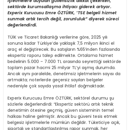
işletmelere duyulan güvensizlik dikkat çekerken,
sekt
ö
rde kurumsallaşma ihtiyacı giderek artıyor.
Experix Kurucusu Emre ÖZT
Ü
RK,
“
TSE belgeli hizmet
sunmak artık tercih değil, zorunluluk” diyerek süreci
değerlendirdi.
TÜİK ve Ticaret Bakanlığı verilerine göre, 2025 yılı
sonuna kadar Türkiye’de yaklaşık 7,5 milyon ikinci el
araç el değiştirecek. Bu satışların %65’inden fazlasında
ekspertiz raporu talep edilmekte. Ortalama hizmet
bedelinin 5.000 – 7.000 TL arasında seyrettiği sektörde
toplam pazar hacmi 25 milyar TL’yi aşmış durumda.
Ancak aynı paralelde, denetimsiz işletmelerin sayısı da
artmakta; noterlerde geçersiz sayılan belgeler
nedeniyle çok sayıda yasal ihtilaf doğmaktadır.
Experix Kurucusu Emre ÖZTÜRK, sektörel durumu şu
sözlerle değerlendirdi: “Ekspertiz sektörü artık teknik
denetimin ötesine geçmiş, güven sisteminin temel
halkası haline gelmiştir. Ancak bu güveni tesis etmek
belgesiz işletmelerle mümkün değildir. Tüketiciye açık,
sigortalı ve standartlaştırılmış rapor sunmak, her