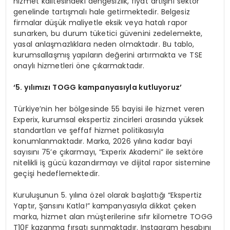
hizmet kalitesindeki dengesizlik, fiyat artışını sektör
genelinde tartışmalı hale getirmektedir. Belgesiz
firmalar düşük maliyetle eksik veya hatalı rapor
sunarken, bu durum tüketici güvenini zedelemekte,
yasal anlaşmazlıklara neden olmaktadır. Bu tablo,
kurumsallaşmış yapıların değerini artırmakta ve TSE
onaylı hizmetleri öne çıkarmaktadır.
‘
5. yılımızı TOGG kampanyasıyla kutluyoruz
’
Türkiye’nin her bölgesinde 55 bayisi ile hizmet veren
Experix, kurumsal ekspertiz zincirleri arasında yüksek
standartları ve şeffaf hizmet politikasıyla
konumlanmaktadır. Marka, 2026 yılına kadar bayi
sayısını 75’e çıkarmayı, “Experix Akademi” ile sektöre
nitelikli iş gücü kazandırmayı ve dijital rapor sistemine
geçişi hedeflemektedir.
Kuruluşunun 5. yılına özel olarak başlattığı “Ekspertiz
Yaptır, Şansını Katla!” kampanyasıyla dikkat çeken
marka, hizmet alan müşterilerine sıfır kilometre TOGG
T10F kazanma fırsatı sunmaktadır. Instagram hesabını