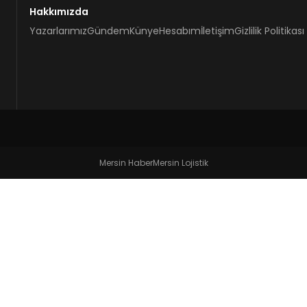
Hakkımızda
Yazarlarımız
Gündem
Künye
Hesabım
İletişim
Gizlilik Politikası
Mersin Haber
Mersin Lojistik