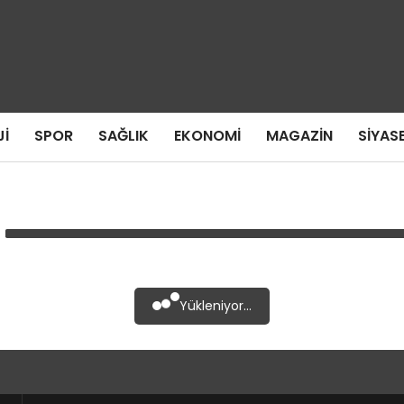
I
SPOR
SAĞLIK
EKONOMI
MAGAZIN
SIYAS
Yükleniyor...