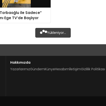
Torbaoğlu ile Sadece”
ı Ege TV’de Başlıyor
Yükleniyor...
Hakkımızda
Yazarlarımız
Gündem
Künye
Hesabım
İletişim
Gizlilik Politikası