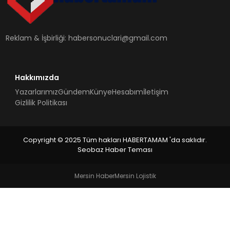
SIYASET
EĞITIM
Reklam & İşbirliği:
habersonuclari@gmail.com
YAŞAM
Hakkımızda
Yazarlarımız
Gündem
Künye
Hesabım
İletişim
Gizlilik Politikası
Copyright © 2025 Tüm hakları HABERTAMAM 'da saklıdır.
Seobaz Haber Teması
Mersin Haber
Mersin Lojistik